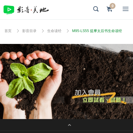
0
首页
影音目录
生命读经
M95-LS55 提摩太后书生命读经