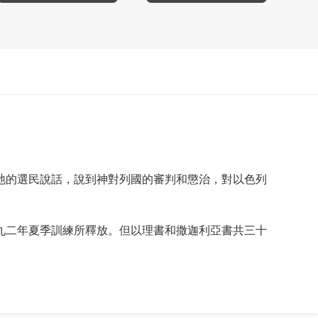
祂的選民說話，說到神對列國的審判和懲治，對以色列
九二年夏季訓練所釋放。但以理書和撒迦利亞書共三十