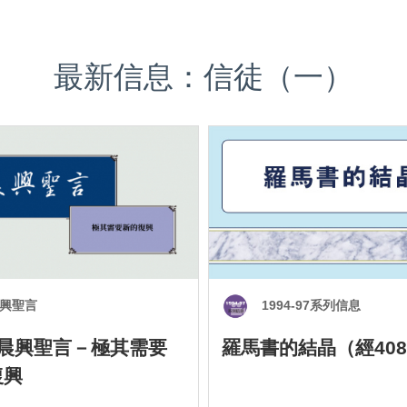
最新信息：信徒（一）
興聖言
1994-97系列信息
0 晨興聖言－極其需要
羅馬書的結晶（經408
復興