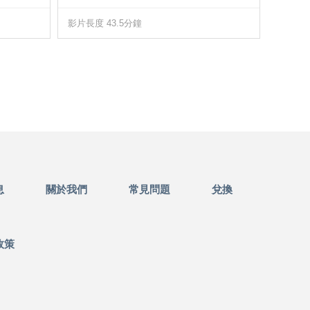
影片長度 43.5分鐘
影片長度
息
關於我們
常見問題
兌換
政策