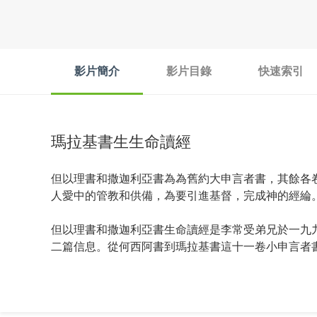
影片簡介
影片目錄
快速索引
瑪拉基書生生命讀經
但以理書和撒迦利亞書為為舊約大申言者書，其餘各
人愛中的管教和供備，為要引進基督，完成神的經綸
但以理書和撒迦利亞書生命讀經是李常受弟兄於一九
二篇信息。從何西阿書到瑪拉基書這十一卷小申言者