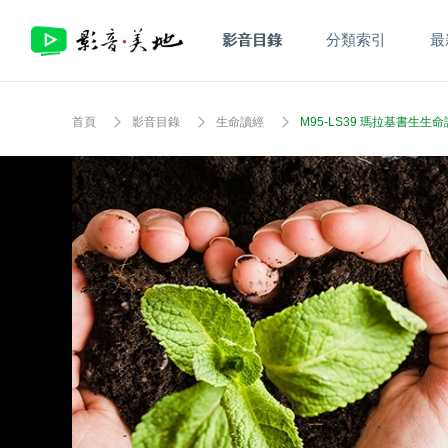
影音目錄
分類索引
最
首頁
影音目錄
生命讀經
M95-LS39 瑪拉基書生生