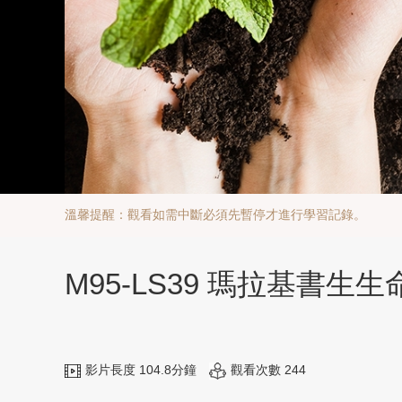
溫馨提醒：觀看如需中斷必須先暫停才進行學習記錄。
M95-LS39 瑪拉基書生
影片長度 104.8分鐘
觀看次數 244