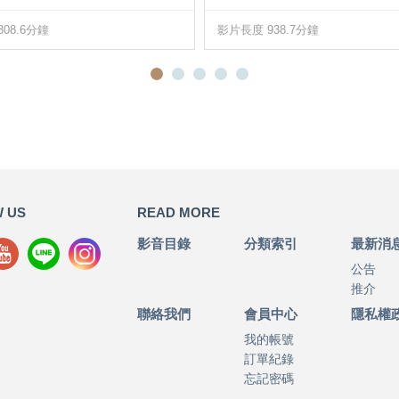
08.6分鐘
影片長度 938.7分鐘
 US
READ MORE
影音目錄
分類索引
最新消
公告
推介
聯絡我們
會員中心
隱私權
我的帳號
訂單紀錄
忘記密碼