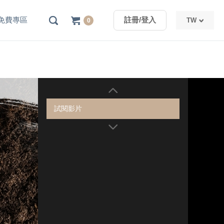
免費專區
註冊/登入
TW
0
TW
CN
試閱影片