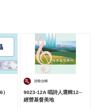
詩歌合輯
6）
9023-12A 唱詩人選輯12─
901
經營基督美地
四）