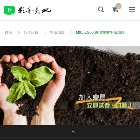
0
首頁
影音目錄
生命讀經
M95-LS60 彼得前書生命讀經