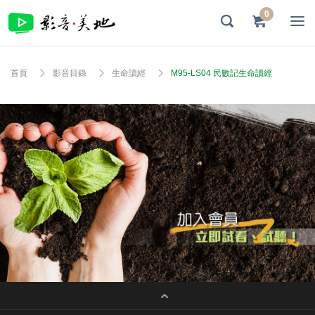
0
首頁
影音目錄
生命讀經
M95-LS04 民數記生命讀經