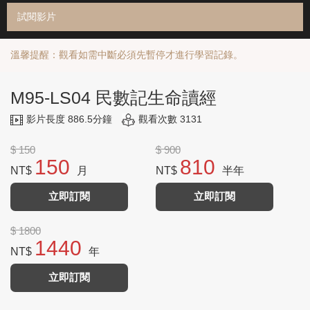
試閱影片
溫馨提醒：觀看如需中斷必須先暫停才進行學習記錄。
M95-LS04 民數記生命讀經
影片長度 886.5分鐘
觀看次數 3131
$ 150
$ 900
150
810
NT$
月
NT$
半年
立即訂閱
立即訂閱
$ 1800
1440
NT$
年
立即訂閱