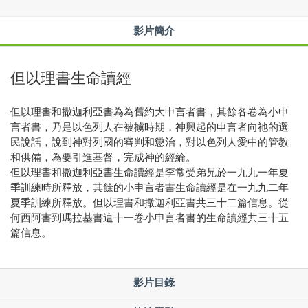
影片簡介
但以理書生命讀經
但以理書和撒迦利亞書為為舊約大申言者書，其餘各卷為小申
言者書，乃是以色列人在被擄時期，神興起的申言者向祂的選
民說話，說到神對列國的審判和懲治，對以色列人愛中的管教
和供備，為要引進基督，完成神的經綸。
但以理書和撒迦利亞書生命讀經是李常受弟兄於一九九一年夏
季訓練時所釋放，其餘的小申言者書生命讀經是在一九九二年
夏季訓練所釋放。但以理書和撒迦利亞書共三十二篇信息。從
何西阿書到瑪拉基書這十一卷小申言者書的生命讀經共三十五
篇信息。
影片目錄