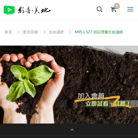
0
首頁
影音目錄
生命讀經
M95-LS27 但以理書生命讀經