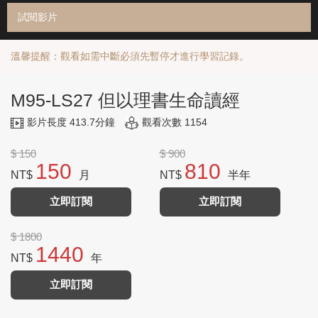
試閱影片
溫馨提醒：觀看如需中斷必須先暫停才進行學習記錄。
M95-LS27 但以理書生命讀經
影片長度 413.7分鐘
觀看次數 1154
$ 150
$ 900
150
810
NT$
月
NT$
半年
立即訂閱
立即訂閱
$ 1800
1440
NT$
年
立即訂閱