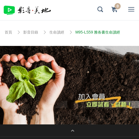
0
首頁
影音目錄
生命讀經
M95-LS59 雅各書生命讀經