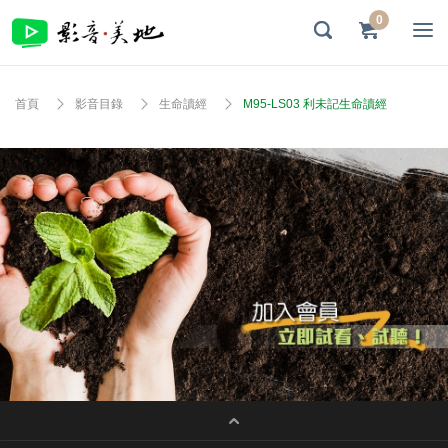
0
首頁
影音目錄
生命讀經
M95-LS03 利未記生命讀經