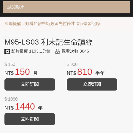
試閱影片
溫馨提醒：觀看如需中斷必須先暫停才進行學習記錄。
M95-LS03 利未記生命讀經
影片長度 1193.1分鐘
觀看次數 3046
$ 150
$ 900
150
810
NT$
月
NT$
半年
立即訂閱
立即訂閱
$ 1800
1440
NT$
年
立即訂閱