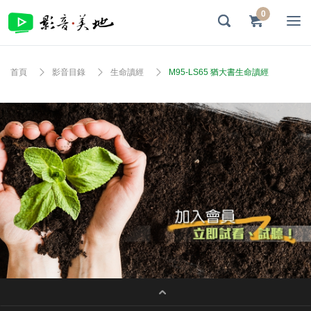
0
首頁
影音目錄
生命讀經
M95-LS65 猶大書生命讀經