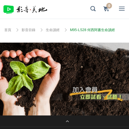
0
首頁
影音目錄
生命讀經
M95-LS28 何西阿書生命讀經