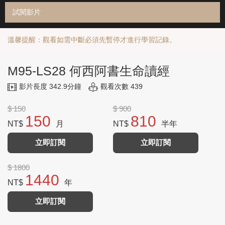
試閱影片
溫馨提醒：觀看如需中斷必須先暫停才進行學習記錄。
M95-LS28 何西阿書生命讀經
影片長度 342.9分鐘
觀看次數 439
$ 150
$ 900
150
810
NT$
月
NT$
半年
立即訂閱
立即訂閱
$ 1800
1440
NT$
年
立即訂閱