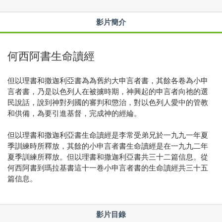
影片簡介
何西阿書生命讀經
但以理書和撒迦利亞書為為舊約大申言者書，其餘各卷為小申
言者書，乃是以色列人在被擄時期，神興起的申言者向祂的選
民說話，說到神對列國的審判和懲治，對以色列人愛中的管教
和供備，為要引進基督，完成神的經綸。
但以理書和撒迦利亞書生命讀經是李常受弟兄於一九九一年夏
季訓練時所釋放，其餘的小申言者書生命讀經是在一九九二年
夏季訓練所釋放。但以理書和撒迦利亞書共三十二篇信息。從
何西阿書到瑪拉基書這十一卷小申言者書的生命讀經共三十五
篇信息。
影片目錄