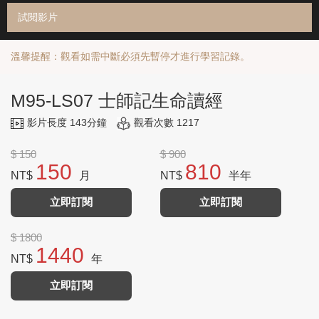
試閱影片
溫馨提醒：觀看如需中斷必須先暫停才進行學習記錄。
M95-LS07 士師記生命讀經
影片長度 143分鐘
觀看次數 1217
$ 150
$ 900
150
810
NT$
月
NT$
半年
立即訂閱
立即訂閱
$ 1800
1440
NT$
年
立即訂閱