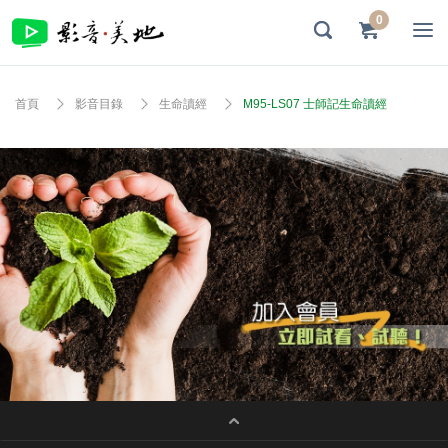
0
首頁
影音目錄
生命讀經
M95-LS07 士師記生命讀經