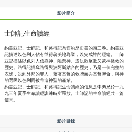
影片簡介
士師記生命讀經
約書亞記、士師記、和路得記為舊約歷史書的頭三卷。約書亞
記描述以色列人佔有並得著美地為業，以完成神的經綸。士師
亞記描述以色列人信靠神、離棄神、遭仇敵擊敗又蒙神拯救的
歷史。路得記描寫路得與波阿斯結合的歷史，乃是一個完整的
表號，說到外邦的罪人，藉著基督的救贖而與基督聯合，與神
的選民以色列同被帶進神聖的產業。
約書亞記、士師記、和路得記生命讀經的信息是李弟兄於一九
九三年夏季生命讀經訓練時所釋放。士師記的生命讀經共十篇
信息。
影片目錄