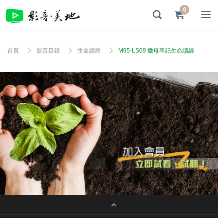
0
首頁
影音目錄
生命讀經
M95-LS09 撒母耳記生命讀經