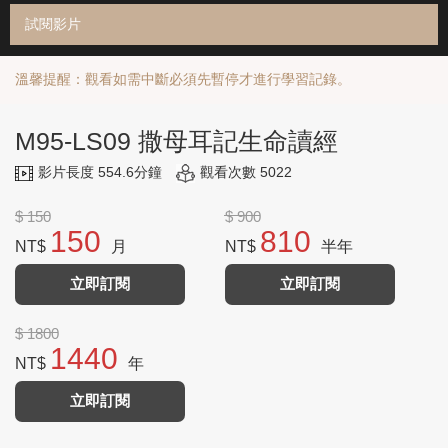
試閱影片
溫馨提醒：觀看如需中斷必須先暫停才進行學習記錄。
M95-LS09 撒母耳記生命讀經
影片長度 554.6分鐘
觀看次數 5022
$ 150
$ 900
150
810
NT$
月
NT$
半年
立即訂閱
立即訂閱
$ 1800
1440
NT$
年
立即訂閱