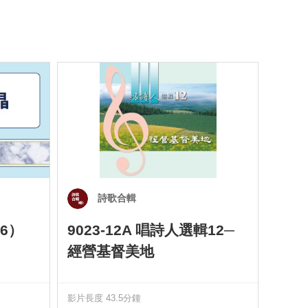
詩歌合輯
6）
9023-12A 唱詩人選輯12─
901
經營基督美地
四）
影片長度 43.5分鐘
影片長度