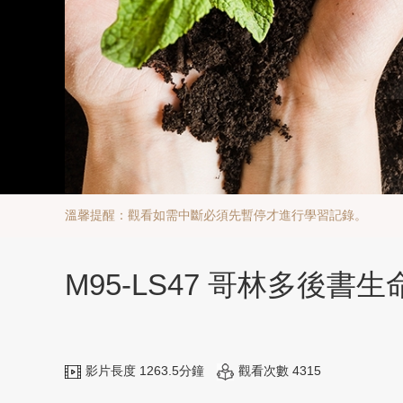
溫馨提醒：觀看如需中斷必須先暫停才進行學習記錄。
M95-LS47 哥林多後書
影片長度 1263.5分鐘
觀看次數 4315