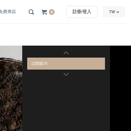
免費專區
註冊/登入
TW
0
TW
CN
試閱影片