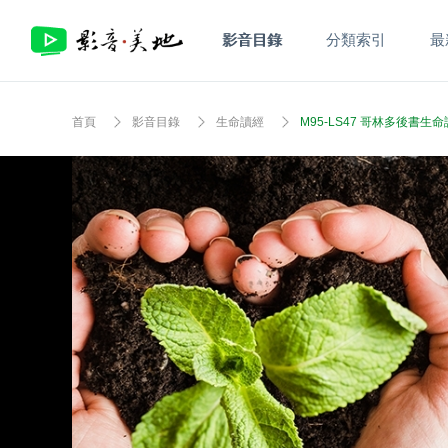
影音目錄
分類索引
最
首頁
影音目錄
生命讀經
M95-LS47 哥林多後書生