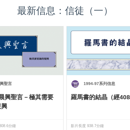
最新信息：信徒（一）
興聖言
1994-97系列信息
0 晨興聖言－極其需要
羅馬書的結晶（經408
復興
08.6分鐘
影片長度 938.7分鐘