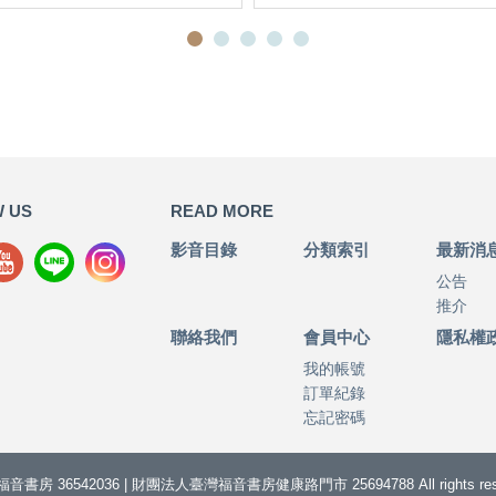
 US
READ MORE
影音目錄
分類索引
最新消
公告
推介
聯絡我們
會員中心
隱私權
我的帳號
訂單紀錄
忘記密碼
音書房 36542036 | 財團法人臺灣福音書房健康路門市 25694788 All rights rese