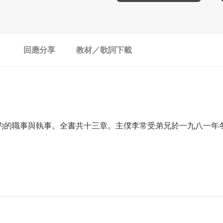
回應分享
教材／歌詞下載
約的職事與執事。全書共十三章。主僕李常受弟兄於一九八一年