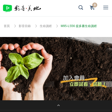
0
首頁
影音目錄
生命讀經
M95-LS56 提多書生命讀經