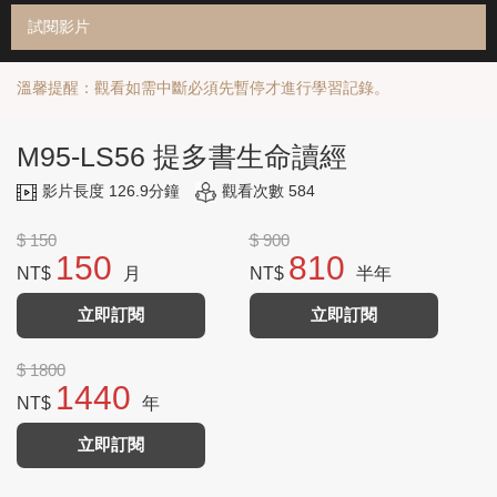
試閱影片
溫馨提醒：觀看如需中斷必須先暫停才進行學習記錄。
M95-LS56 提多書生命讀經
影片長度 126.9分鐘
觀看次數 584
$ 150
$ 900
150
810
NT$
月
NT$
半年
立即訂閱
立即訂閱
$ 1800
1440
NT$
年
立即訂閱