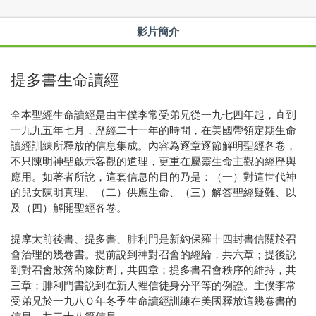
影片簡介
提多書生命讀經
全本聖經生命讀經是由主僕李常受弟兄從一九七四年起，直到
一九九五年七月，歷經二十一年的時間，在美國帶領定期生命
讀經訓練所釋放的信息集成。內容為逐章逐節解明聖經各卷，
不只陳明神聖啟示客觀的道理，更重在屬靈生命主觀的經歷與
應用。如著者所說，這套信息的目的乃是：（一）對這世代神
的兒女陳明真理、（二）供應生命、（三）解答聖經疑難、以
及（四）解開聖經各卷。
提摩太前後書、提多書、腓利門是新約保羅十四封書信關於召
會治理的幾卷書。提前說到神對召會的經綸，共六章；提後說
到對召會敗落的豫防劑，共四章；提多書召會秩序的維持，共
三章；腓利門書說到在新人裡信徒身分平等的例證。主僕李常
受弟兄於一九八０年冬季生命讀經訓練在美國釋放這幾卷書的