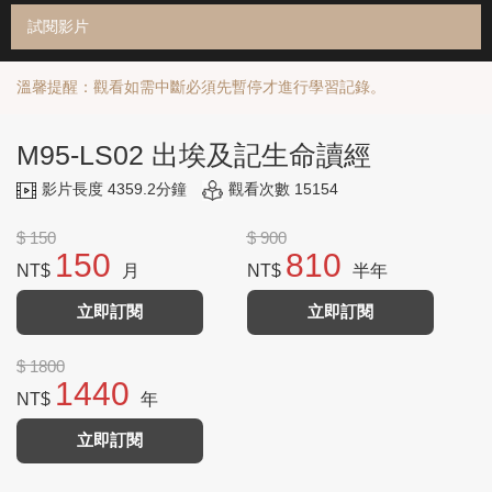
試閱影片
溫馨提醒：觀看如需中斷必須先暫停才進行學習記錄。
M95-LS02 出埃及記生命讀經
影片長度 4359.2分鐘
觀看次數 15154
$ 150
$ 900
150
810
NT$
月
NT$
半年
立即訂閱
立即訂閱
$ 1800
1440
NT$
年
立即訂閱