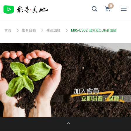
0
首頁
影音目錄
生命讀經
M95-LS02 出埃及記生命讀經