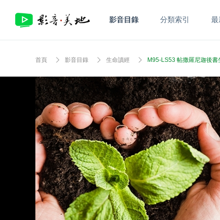
影音目錄
分類索引
最
首頁
影音目錄
生命讀經
M95-LS53 帖撒羅尼迦後