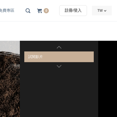
免費專區
註冊/登入
TW
0
TW
CN
試閱影片