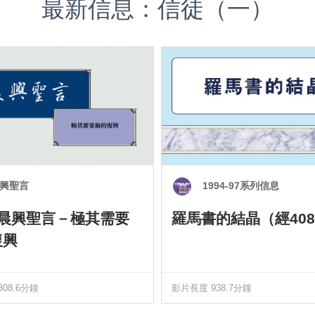
最新信息：信徒（一）
興聖言
1994-97系列信息
0 晨興聖言－極其需要
羅馬書的結晶（經408
復興
08.6分鐘
影片長度 938.7分鐘