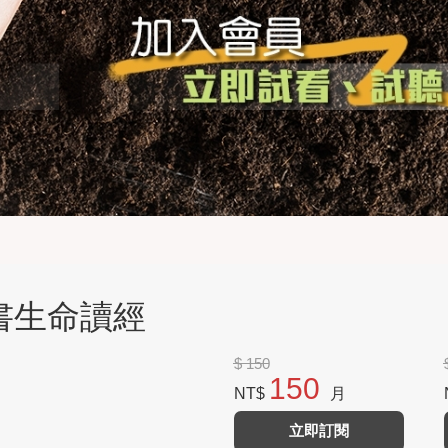
後書生命讀經
$ 150
150
NT$
月
立即訂閱