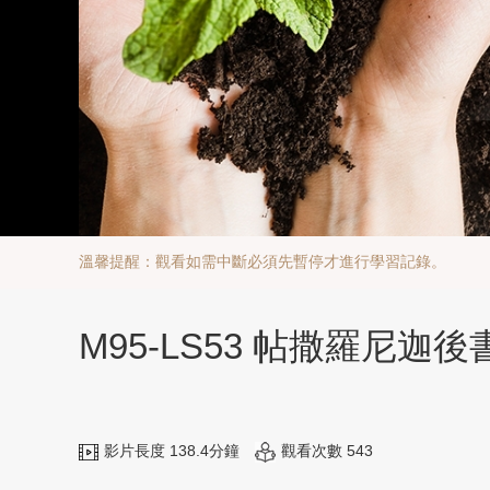
溫馨提醒：觀看如需中斷必須先暫停才進行學習記錄。
M95-LS53 帖撒羅尼迦
影片長度 138.4分鐘
觀看次數 543