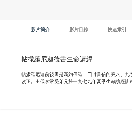
影片簡介
影片目錄
快速索引
帖撒羅尼迦後書生命讀經
帖撒羅尼迦前後書是新約保羅十四封書信的第八、九
改正。主僕李常受弟兄於一九七九年夏季生命讀經訓