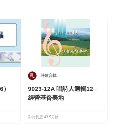
詩歌合輯
6）
9023-12A 唱詩人選輯12─
901
經營基督美地
四）
影片長度 43.5分鐘
影片長度