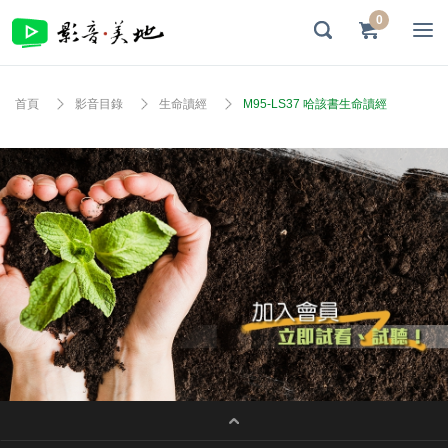
0
首頁
影音目錄
生命讀經
M95-LS37 哈該書生命讀經