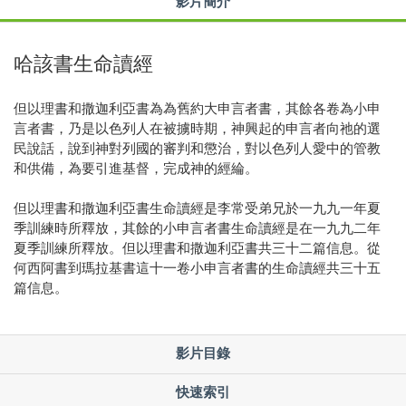
影片簡介
哈該書生命讀經
但以理書和撒迦利亞書為為舊約大申言者書，其餘各卷為小申
言者書，乃是以色列人在被擄時期，神興起的申言者向祂的選
民說話，說到神對列國的審判和懲治，對以色列人愛中的管教
和供備，為要引進基督，完成神的經綸。
但以理書和撒迦利亞書生命讀經是李常受弟兄於一九九一年夏
季訓練時所釋放，其餘的小申言者書生命讀經是在一九九二年
夏季訓練所釋放。但以理書和撒迦利亞書共三十二篇信息。從
何西阿書到瑪拉基書這十一卷小申言者書的生命讀經共三十五
篇信息。
影片目錄
快速索引