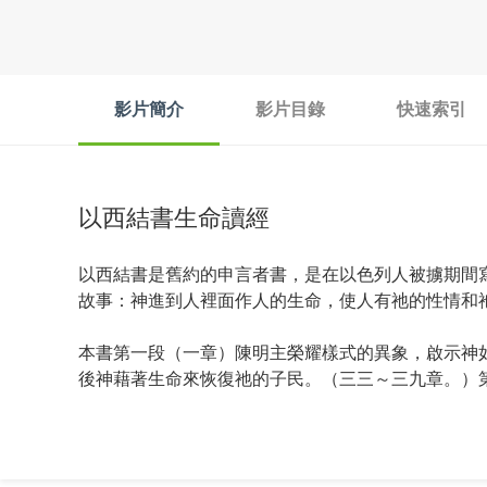
影片簡介
影片目錄
快速索引
以西結書生命讀經
以西結書是舊約的申言者書，是在以色列人被擄期間
故事：神進到人裡面作人的生命，使人有祂的性情和
本書第一段（一章）陳明主榮耀樣式的異象，啟示神
後神藉著生命來恢復祂的子民。（三三～三九章。）