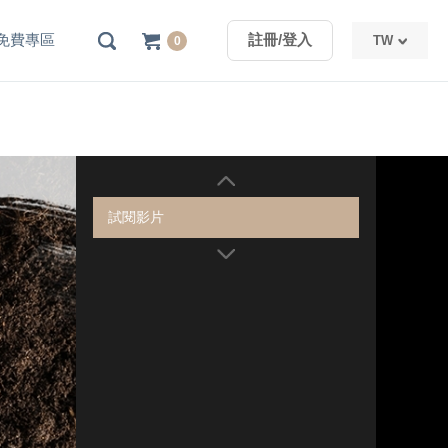
免費專區
註冊/登入
TW
0
TW
CN
試閱影片