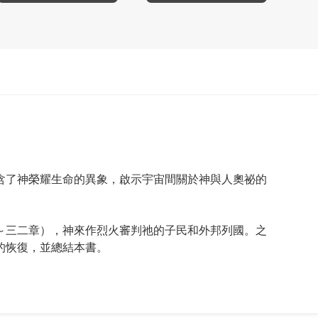
含了神榮耀生命的異象，啟示宇宙間關於神與人奧祕的
～三二章），神來作烈火審判祂的子民和外邦列國。之
的恢復，並總結本書。