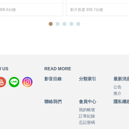
08.6分鐘
影片長度 938.7分鐘
 US
READ MORE
影音目錄
分類索引
最新消
公告
推介
聯絡我們
會員中心
隱私權
我的帳號
訂單紀錄
忘記密碼