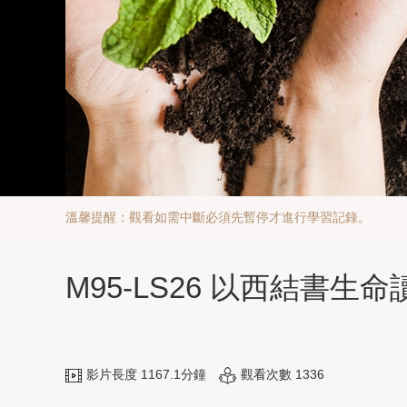
溫馨提醒：觀看如需中斷必須先暫停才進行學習記錄。
M95-LS26 以西結書生命
影片長度 1167.1分鐘
觀看次數 1336