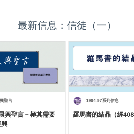
最新信息：信徒（一）
興聖言
1994-97系列信息
0 晨興聖言－極其需要
羅馬書的結晶（經408
復興