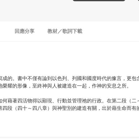
回應分享
教材／歌詞下載
寫成的。書中不僅有論到以色列、列國和國度時代的豫言，更包
祂榮耀的形像，至終神與人被建造在一起，作神的安息之所。
如何藉著四活物得以顯現、行動並管理祂的行政。在第二段（二
第四段（四十～四八章）與神聖別的建造有關，出於藉生命而有