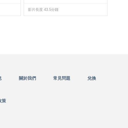
影片長度 43.5分鐘
影片長度
息
關於我們
常見問題
兌換
政策