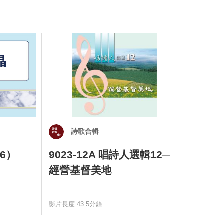
詩歌合輯
6）
9023-12A 唱詩人選輯12─
901
經營基督美地
四）
影片長度 43.5分鐘
影片長度