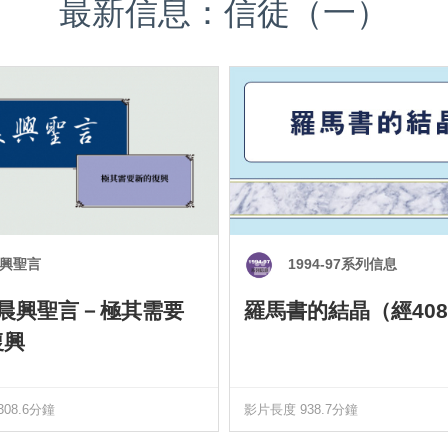
最新信息：信徒（一）
興聖言
1994-97系列信息
0 晨興聖言－極其需要
羅馬書的結晶（經408
復興
08.6分鐘
影片長度 938.7分鐘