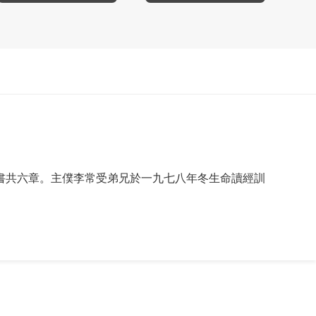
書共六章。主僕李常受弟兄於一九七八年冬生命讀經訓