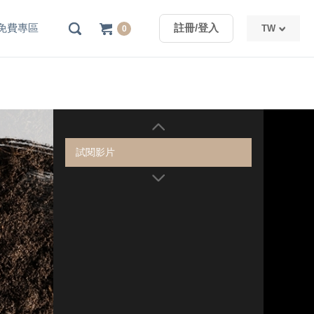
免費專區
註冊/登入
TW
0
TW
CN
試閱影片