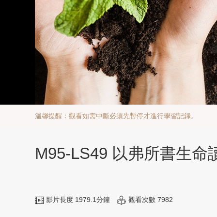
溫馨提醒：觀看如需中斷必須先暫停才進行學習記錄。
M95-LS49 以弗所書生命
影片長度 1979.1分鐘
觀看次數 7982