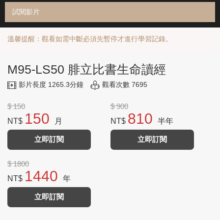
試閱影片
溫馨提醒：觀看如需中斷必須先暫停才進行學習記錄。
M95-LS50 腓立比書生命讀經
影片長度 1265.3分鐘
觀看次數 7695
$ 150
$ 900
150
810
NT$
月
NT$
半年
立即訂閱
立即訂閱
$ 1800
1440
NT$
年
立即訂閱