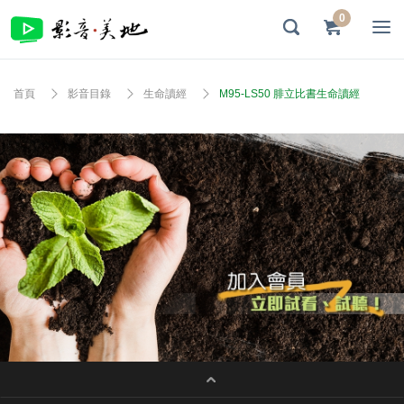
0
首頁
影音目錄
生命讀經
M95-LS50 腓立比書生命讀經