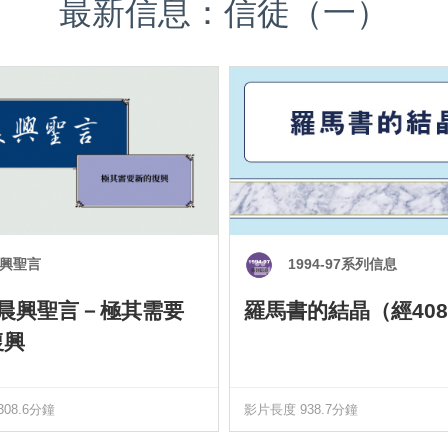
最新信息：信徒（一）
興聖言
1994-97系列信息
0 晨興聖言－極其需要
羅馬書的結晶（經408
復興
08.6分鐘
影片長度 938.7分鐘