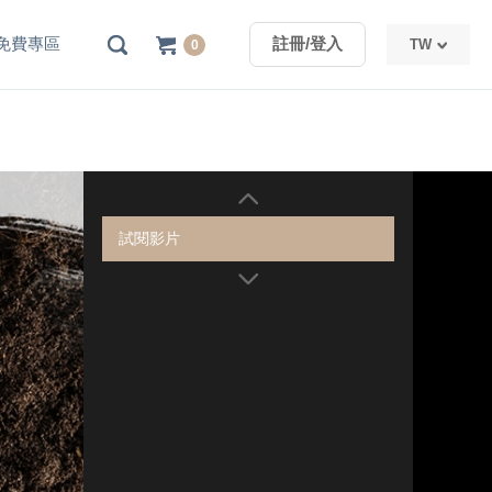
免費專區
註冊/登入
TW
0
TW
CN
試閱影片