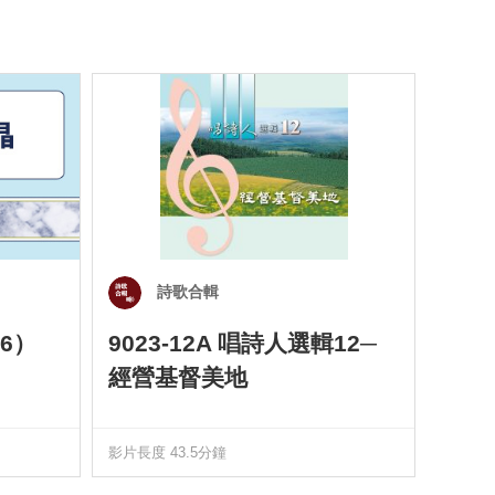
詩歌合輯
6）
9023-12A 唱詩人選輯12─
901
經營基督美地
四）
影片長度 43.5分鐘
影片長度