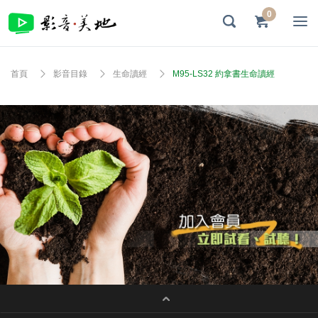
0
首頁
影音目錄
生命讀經
M95-LS32 約拿書生命讀經