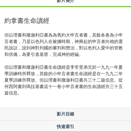
影片簡介
約拿書生命讀經
但以理書和撒迦利亞書為為舊約大申言者書，其餘各卷為小申
言者書，乃是以色列人在被擄時期，神興起的申言者向祂的選
民說話，說到神對列國的審判和懲治，對以色列人愛中的管教
和供備，為要引進基督，完成神的經綸。
但以理書和撒迦利亞書生命讀經是李常受弟兄於一九九一年夏
季訓練時所釋放，其餘的小申言者書生命讀經是在一九九二年
夏季訓練所釋放。但以理書和撒迦利亞書共三十二篇信息。從
何西阿書到瑪拉基書這十一卷小申言者書的生命讀經共三十五
篇信息。
影片目錄
快速索引