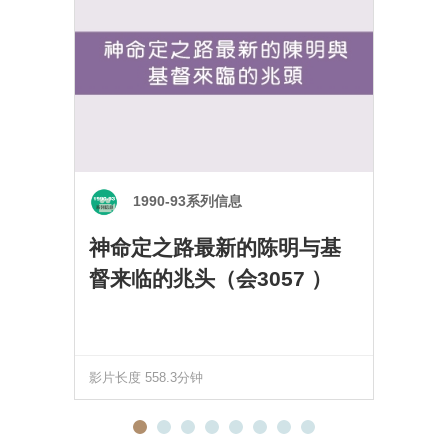
数位修復．试看
1990-93系列信息
召会生活
有声书报
历史巡礼
神命定之路最新的陈明与基
DVD06-TP-1 2006年全台青
M95-2170 给在职圣徒的信
DVD018I 二千年教会历史巡
督来临的兆头（会3057 ）
职圣徒成全训练
息
礼DVD（一）
影片长度 191.1分钟
影片长度 215.3分钟
影片长度 558.3分钟
影片长度 914.4分钟