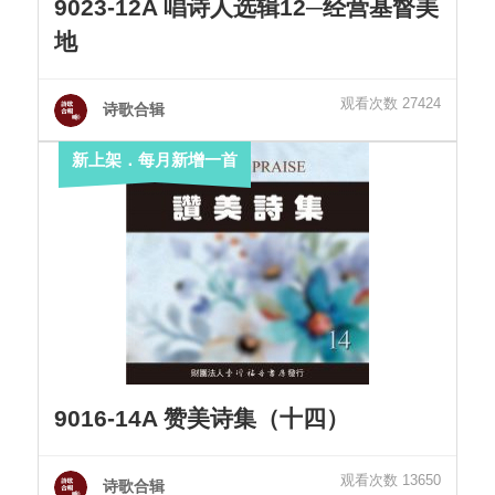
9023-12A 唱诗人选辑12─经营基督美
地
观看次数 27424
诗歌合辑
新上架．每月新增一首
9016-14A 赞美诗集（十四）
观看次数 13650
诗歌合辑