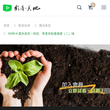
0
首页
影音目录
晨兴圣言
4339-4 晨兴圣言－经历、享受并彰显基督（二）续