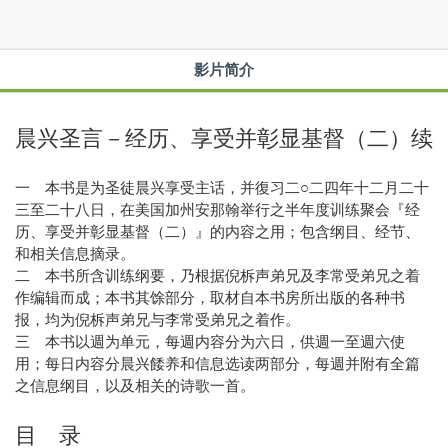
影片简介
晨兴圣言－经历、享受并彰显基督（二）续
一 本书是为圣徒晨兴享受主话，并復习二○二四年十二月二十
三至二十八日，在美国加州安那翰举行之半年度训练聚会『经
历、享受并彰显基督（二）』的内容之用；包含纲目、经节、
和相关信息摘录。
二 本书所含训练纲要，乃根据倪柝声弟兄及李常受弟兄之着
作编辑而成；本书其馀部分，取材自本书房所出版的各种书
报，均为倪柝声弟兄与李常受弟兄之着作。
三 本书以週为单元，每週内容分为六日，供週一至週六使
用；每日内容分晨兴餧养和信息选读两部分，每週并附有全篇
之信息纲目，以及相关的诗歌一首。
目 录