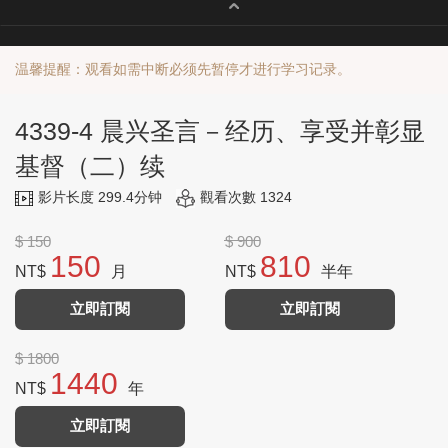
温馨提醒：观看如需中断必须先暂停才进行学习记录。
4339-4 晨兴圣言－经历、享受并彰显
基督（二）续
影片长度 299.4分钟
觀看次數 1324
$ 150
$ 900
150
810
NT$
月
NT$
半年
立即訂閱
立即訂閱
$ 1800
1440
NT$
年
立即訂閱