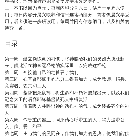
种书报，均为倪柝声弟兄及李常受弟兄之著作。
三 本书以周为单元，每周内容分为六日，供周一至周六使
用；每日内容分晨兴喂养和信息选读两部分，前者供晨兴享受
用，后者供进一步研读用；每周并附有信息纲目，以及相关的
诗歌一首。
目录
第一周 建立操练灵的习惯，将神赐给我们的灵如火挑旺起
来，借此活在神永远经纶的实际里，以完成这经纶
第二周 神按祂自己的定旨召了我们
第三周 在基督耶稣里的恩典上得着加力，成为教师、精兵、
竞赛者、农夫和工人
第四周 基督把死废掉，将生命和不朽坏照耀出来，以及我们
记念大卫的后裔耶稣基督从死人中得复活
第五周 借着吸入并呼出神的话作神的气，成为装备齐全的神
人
第六周 作贵重的器皿，同那清心呼求主的人，竭力追求公
义、信、爱、和平
第七周 主与我们的灵同在，作我们加力的恩典，使我们能供