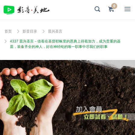
0
首页
影音目录
晨兴圣言
4337 晨兴圣言－借着在基督耶稣里的恩典上得着加力，成为贵重的器
皿，装备齐全的神人，好在神经纶的唯一职事中尽我们的职事