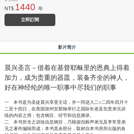
1440
NT$
年
立即訂閱
影片简介
晨兴圣言－借着在基督耶稣里的恩典上得着
加力，成为贵重的器皿，装备齐全的神人，
好在神经纶的唯一职事中尽我们的职事
一 本书是为圣徒晨兴享受主话，并一同进入二○二四年四月十
二至十四日，在美国加州安那翰举行之国际长老及负责弟兄训
练的内容之用；包含纲目、经节和信息摘录。
二 本书所含之训练信息纲目，乃根据倪柝声弟兄及李常受弟
兄之著作编辑而成；本书其余部分，取材自本书房所出版的各