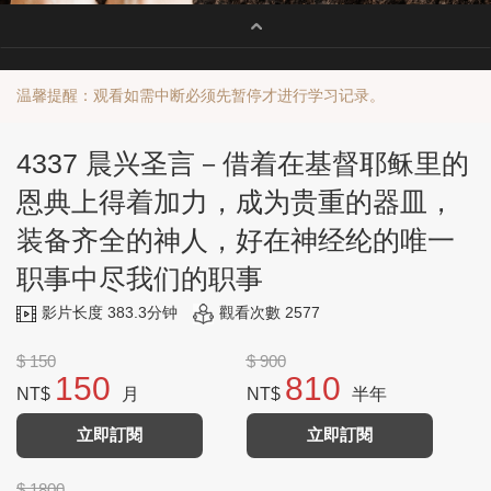
温馨提醒：观看如需中断必须先暂停才进行学习记录。
4337 晨兴圣言－借着在基督耶稣里的
恩典上得着加力，成为贵重的器皿，
装备齐全的神人，好在神经纶的唯一
职事中尽我们的职事
影片长度 383.3分钟
觀看次數 2577
$ 150
$ 900
150
810
NT$
月
NT$
半年
立即訂閱
立即訂閱
$ 1800