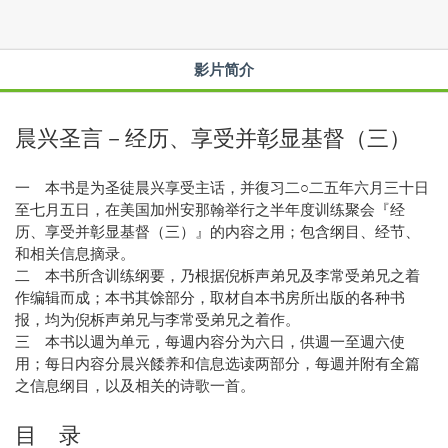
影片简介
晨兴圣言－经历、享受并彰显基督（三）
一 本书是为圣徒晨兴享受主话，并復习二○二五年六月三十日
至七月五日，在美国加州安那翰举行之半年度训练聚会『经
历、享受并彰显基督（三）』的内容之用；包含纲目、经节、
和相关信息摘录。
二 本书所含训练纲要，乃根据倪柝声弟兄及李常受弟兄之着
作编辑而成；本书其馀部分，取材自本书房所出版的各种书
报，均为倪柝声弟兄与李常受弟兄之着作。
三 本书以週为单元，每週内容分为六日，供週一至週六使
用；每日内容分晨兴餧养和信息选读两部分，每週并附有全篇
之信息纲目，以及相关的诗歌一首。
目 录