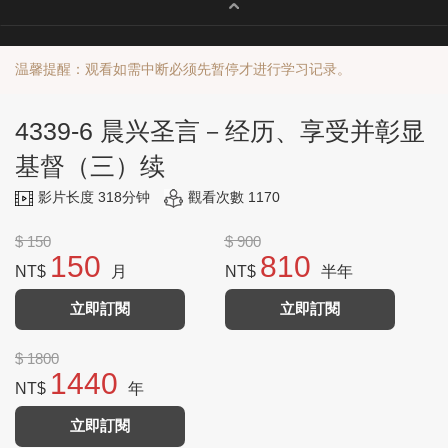
温馨提醒：观看如需中断必须先暂停才进行学习记录。
4339-6 晨兴圣言－经历、享受并彰显
基督（三）续
影片长度 318分钟
觀看次數 1170
$ 150
$ 900
150
810
NT$
月
NT$
半年
立即訂閱
立即訂閱
$ 1800
1440
NT$
年
立即訂閱