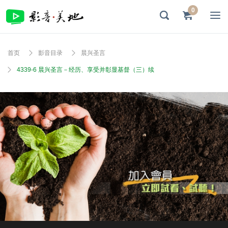
0
首页
影音目录
晨兴圣言
4339-6 晨兴圣言－经历、享受并彰显基督（三）续