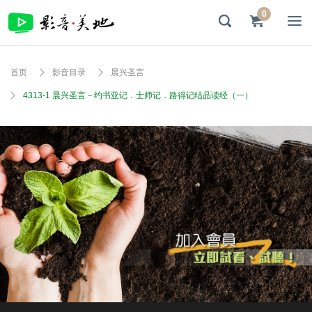
0
首页
影音目录
晨兴圣言
4313-1 晨兴圣言－约书亚记．士师记．路得记结晶读经（一）