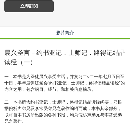
立即訂閱
影片简介
晨兴圣言－约书亚记．士师记．路得记结晶
读经（一）
一 本书是为圣徒晨兴享受主话，并复习二○二一年七月五日至
十日，半年度训练聚会“约书亚记．士师记．路得记结晶读经”的
内容之用；包含纲目、经节、和相关信息摘录。
二 本书所含约书亚记．士师记．路得记结晶读经纲要，乃根
据倪柝声弟兄及李常受弟兄之著作编辑而成；本书其余部分，
取材自本书房所出版的各种书报，均为倪柝声弟兄与李常受弟
兄之著作。