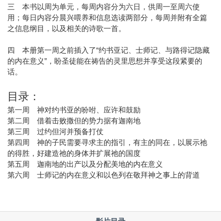
三 本书以周为单元，每周内容分为六日，供周一至周六使
用；每日内容分晨兴喂养和信息选读两部分，每周并附有全篇
之信息纲目，以及相关的诗歌一首。
四 本册第一周之前插入了“约书亚记、士师记、与路得记隐藏
的内在意义”，盼圣徒能在祷告的灵里思想并享受这段紧要的
话。
目录：
第一周 神对约书亚的吩咐、应许和鼓励
第二周 借着击败撒但的势力据有迦南地
第三周 过约但河并预备打仗
第四周 神的子民需要寻求主的指引，有主的同在，以展示祂
的得胜，好建造祂的身体并扩展祂的国度
第五周 迦南地的出产以及分配美地的内在意义
第六周 士师记的内在意义和以色列在敬拜神之事上的背道