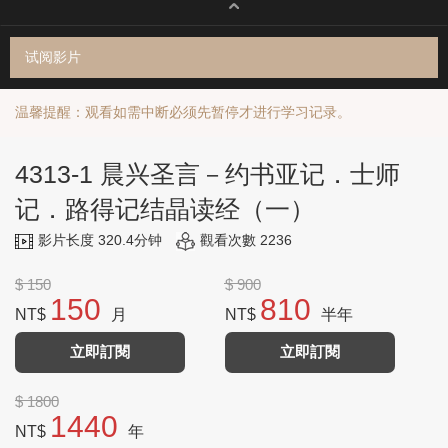
试阅影片
温馨提醒：观看如需中断必须先暂停才进行学习记录。
4313-1 晨兴圣言－约书亚记．士师
记．路得记结晶读经（一）
影片长度 320.4分钟
觀看次數 2236
$ 150
$ 900
150
810
NT$
月
NT$
半年
立即訂閱
立即訂閱
$ 1800
1440
NT$
年