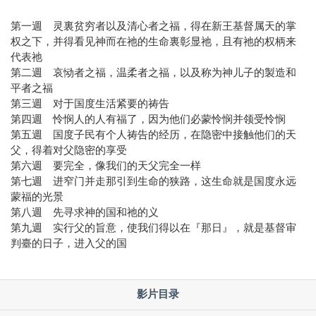
第一週 灵裏贫穷者以及清心者之福，得在新王基督属天的掌
权之下，并得看见神而在祂的生命裏彰显祂，且有祂的权柄来
代表祂
第二週 哀恸者之福，温柔者之福，以及称为神儿子的製造和
平者之福
第三週 对于国度生活紧要的祷告
第四週 怜悯人的人有福了，因为他们必蒙怜悯并领受怜悯
第五週 国度子民有个人祷告的经历，在隐密中接触他们的天
父，得着对父隐密的享受
第六週 要完全，像我们的天父完全一样
第七週 进窄门并走那引到生命的狭路，这生命就是国度永远
蒙福的光景
第八週 先寻求神的国和祂的义
第九週 实行父的旨意，使我们得以在『那日』，就是基督审
判臺的日子，进入父的国
影片目录