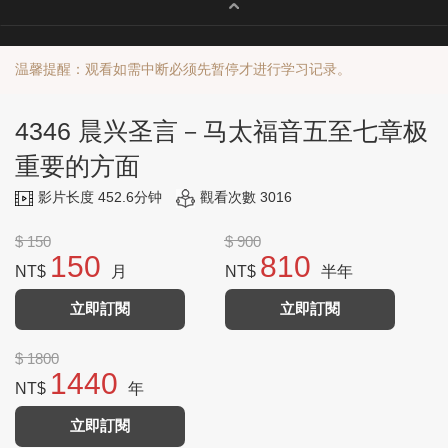
温馨提醒：观看如需中断必须先暂停才进行学习记录。
4346 晨兴圣言－马太福音五至七章极
重要的方面
影片长度 452.6分钟
觀看次數 3016
$ 150
$ 900
150
810
NT$
月
NT$
半年
立即訂閱
立即訂閱
$ 1800
1440
NT$
年
立即訂閱