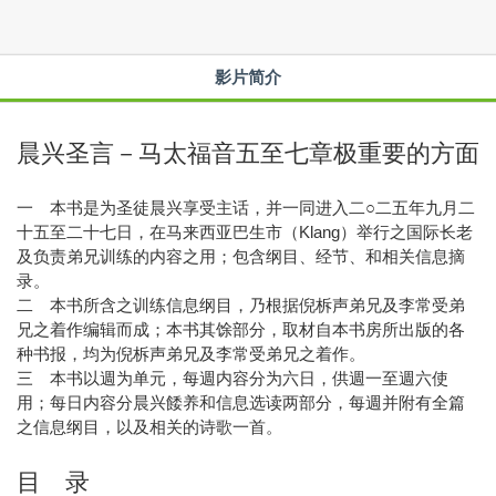
影片简介
晨兴圣言－马太福音五至七章极重要的方面
一 本书是为圣徒晨兴享受主话，并一同进入二○二五年九月二
十五至二十七日，在马来西亚巴生市（Klang）举行之国际长老
及负责弟兄训练的内容之用；包含纲目、经节、和相关信息摘
录。
二 本书所含之训练信息纲目，乃根据倪柝声弟兄及李常受弟
兄之着作编辑而成；本书其馀部分，取材自本书房所出版的各
种书报，均为倪柝声弟兄及李常受弟兄之着作。
三 本书以週为单元，每週内容分为六日，供週一至週六使
用；每日内容分晨兴餧养和信息选读两部分，每週并附有全篇
之信息纲目，以及相关的诗歌一首。
目 录