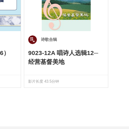
诗歌合辑
6）
9023-12A 唱诗人选辑12─
901
经营基督美地
四）
影片长度 43.5分钟
影片长度