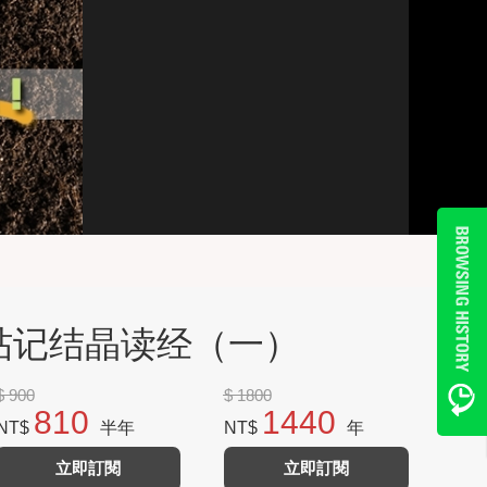
斯帖记结晶读经（一）
$ 900
$ 1800
810
1440
NT$
半年
NT$
年
立即訂閱
立即訂閱