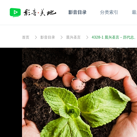
影音目录
分类索引
最
首页
影音目录
晨兴圣言
4328-1 晨兴圣言－历