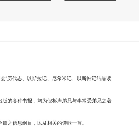
会“历代志、以斯拉记、尼希米记、以斯帖记结晶读
出版的各种书报，均为倪柝声弟兄与李常受弟兄之著
全篇之信息纲目，以及相关的诗歌一首。