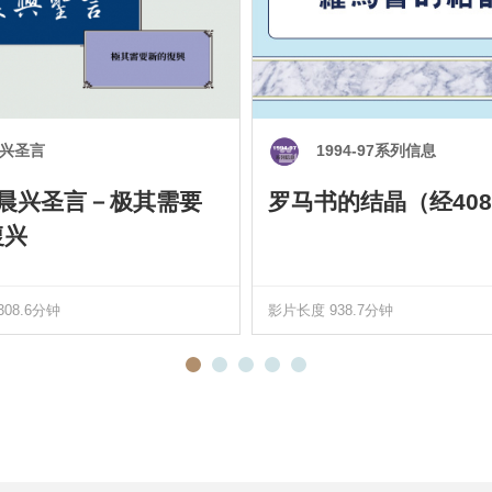
兴圣言
1994-97系列信息
0 晨兴圣言－极其需要
罗马书的结晶（经408
復兴
08.6分钟
影片长度 938.7分钟