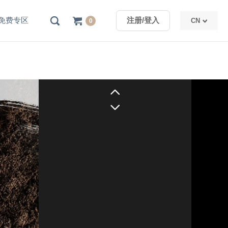
免费专区
注册/登入
CN
0
TW
CN