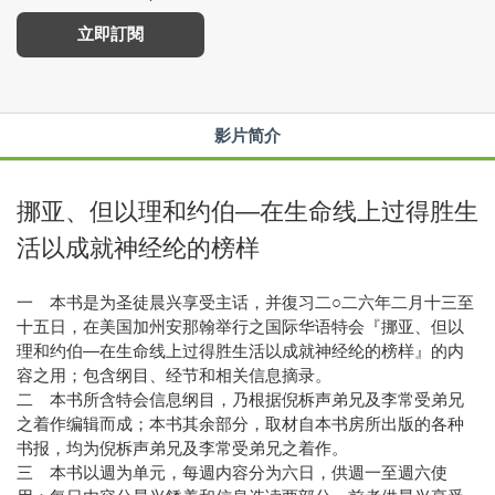
立即訂閱
影片简介
挪亚、但以理和约伯—在生命线上过得胜生
活以成就神经纶的榜样
一 本书是为圣徒晨兴享受主话，并復习二○二六年二月十三至
十五日，在美国加州安那翰举行之国际华语特会『挪亚、但以
理和约伯—在生命线上过得胜生活以成就神经纶的榜样』的内
容之用；包含纲目、经节和相关信息摘录。
二 本书所含特会信息纲目，乃根据倪柝声弟兄及李常受弟兄
之着作编辑而成；本书其余部分，取材自本书房所出版的各种
书报，均为倪柝声弟兄及李常受弟兄之着作。
三 本书以週为单元，每週内容分为六日，供週一至週六使