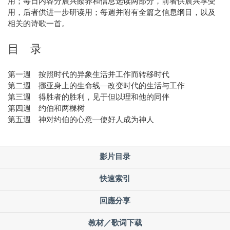
用；每日内容分晨兴餧养和信息选读两部分，前者供晨兴享受
用，后者供进一步研读用；每週并附有全篇之信息纲目，以及
相关的诗歌一首。
目 录
第一週 按照时代的异象生活并工作而转移时代
第二週 挪亚身上的生命线—改变时代的生活与工作
第三週 得胜者的胜利，见于但以理和他的同伴
第四週 约伯和两棵树
第五週 神对约伯的心意—使好人成为神人
影片目录
快速索引
回應分享
教材／歌词下载