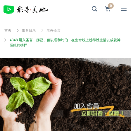
0
首页
影音目录
晨兴圣言
4348 晨兴圣言－挪亚、但以理和约伯—在生命线上过得胜生活以成就神
经纶的榜样