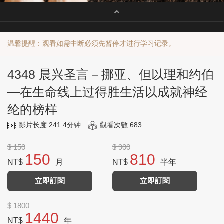
温馨提醒：观看如需中断必须先暂停才进行学习记录。
4348 晨兴圣言－挪亚、但以理和约伯
—在生命线上过得胜生活以成就神经
纶的榜样
影片长度 241.4分钟
觀看次數 683
$ 150
$ 900
150
810
NT$
月
NT$
半年
立即訂閱
立即訂閱
$ 1800
1440
NT$
年