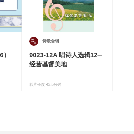
诗歌合辑
6）
9023-12A 唱诗人选辑12─
901
经营基督美地
四）
影片长度 43.5分钟
影片长度