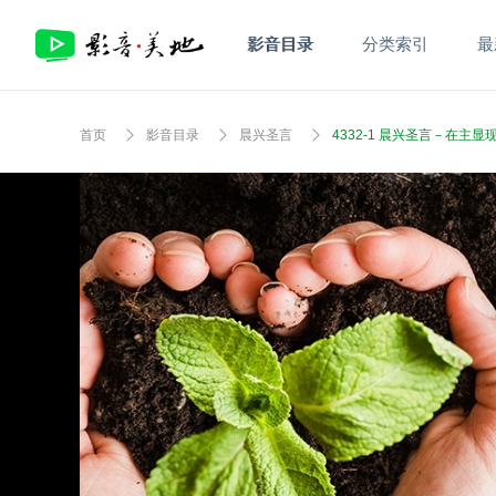
影音目录
分类索引
最
首页
影音目录
晨兴圣言
4332-1 晨兴圣言－在