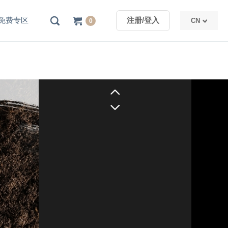
免费专区
注册/登入
CN
0
TW
CN