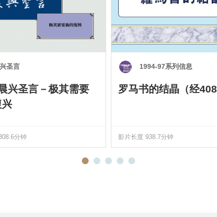
兴圣言
1994-97系列信息
0 晨兴圣言－极其需要
罗马书的结晶（经408
復兴
08.6分钟
影片长度 938.7分钟