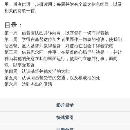
用，后者供进一步研读用；每周并附有全篇之信息纲目，以及
相关的诗歌一首。
目录：
第一周 借着否认己并转向灵，以基督作一切而得着祂
第二周 学得在基督这位加力者里面作一切事的秘诀，使我们
活基督、显大基督并赢得基督，好使祂在召会中得着荣耀
第三周 借着思念同一件事，在基督的心肠里与祂是一，并让
神为着祂的美意在我们里面运行，使我们立志并行事，而同
魂，以享受基督
第四周 认识基督并祂复活的大能
第五周 认识同基督受苦的交通，以及模成祂的死
第六周 达到杰出的复活
影片目录
快速索引
回應分享