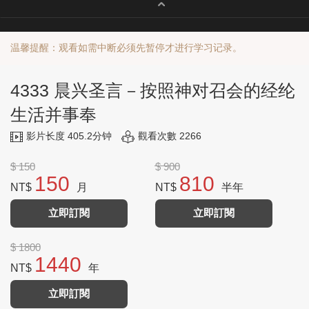
温馨提醒：观看如需中断必须先暂停才进行学习记录。
4333 晨兴圣言－按照神对召会的经纶
生活并事奉
影片长度 405.2分钟
觀看次數 2266
$ 150
$ 900
150
810
NT$
月
NT$
半年
立即訂閱
立即訂閱
$ 1800
1440
NT$
年
立即訂閱