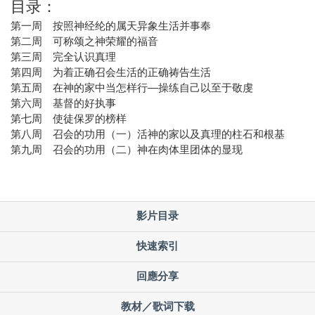
目录：
第一周 按照神经纶的属天异象生活并事奉
第二周 可称颂之神荣耀的福音
第三周 完全认识真理
第四周 为着正确召会生活的正确祷告生活
第五周 在神的家中当怎样行—操练自己以至于敬虔
第六周 基督的好执事
第七周 使徒保罗的榜样
第八周 召会的功用（一）活神的家以及真理的柱石和根基
第九周 召会的功用（二）神在肉体里团体的显现
影片目录
快速索引
回應分享
教材／歌词下载