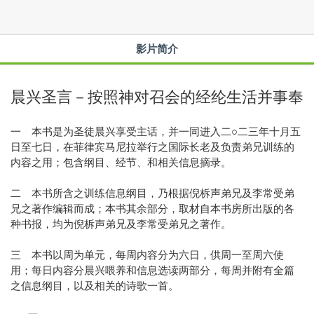
影片简介
晨兴圣言－按照神对召会的经纶生活并事奉
一 本书是为圣徒晨兴享受主话，并一同进入二○二三年十月五
日至七日，在菲律宾马尼拉举行之国际长老及负责弟兄训练的
内容之用；包含纲目、经节、和相关信息摘录。
二 本书所含之训练信息纲目，乃根据倪柝声弟兄及李常受弟
兄之著作编辑而成；本书其余部分，取材自本书房所出版的各
种书报，均为倪柝声弟兄及李常受弟兄之著作。
三 本书以周为单元，每周内容分为六日，供周一至周六使
用；每日内容分晨兴喂养和信息选读两部分，每周并附有全篇
之信息纲目，以及相关的诗歌一首。