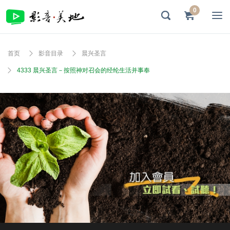
0
首页
影音目录
晨兴圣言
4333 晨兴圣言－按照神对召会的经纶生活并事奉