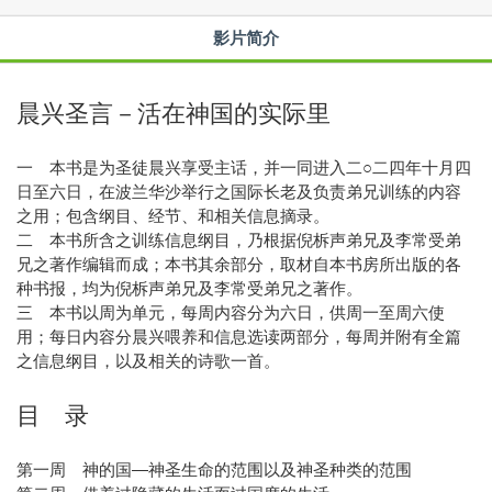
影片简介
晨兴圣言－活在神国的实际里
一 本书是为圣徒晨兴享受主话，并一同进入二○二四年十月四
日至六日，在波兰华沙举行之国际长老及负责弟兄训练的内容
之用；包含纲目、经节、和相关信息摘录。
二 本书所含之训练信息纲目，乃根据倪柝声弟兄及李常受弟
兄之著作编辑而成；本书其余部分，取材自本书房所出版的各
种书报，均为倪柝声弟兄及李常受弟兄之著作。
三 本书以周为单元，每周内容分为六日，供周一至周六使
用；每日内容分晨兴喂养和信息选读两部分，每周并附有全篇
之信息纲目，以及相关的诗歌一首。
目 录
第一周 神的国—神圣生命的范围以及神圣种类的范围