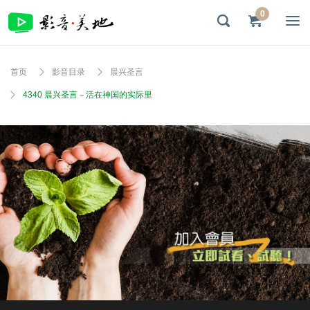
0
首页
影音目录
晨兴圣言
4340 晨兴圣言－活在神国的实际里