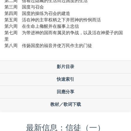
第二周 借着过隐藏的生活而过国度的生活
第三周 国度与召会
第四周 国度的操练为召会的建造
第五周 活在神的主宰权柄之下并照神的怜悯而活
第六周 在生命上儆醒并在服事上忠信
第七周 为带进神的国而有属灵的争战，以及活在神爱子的国
里
第八周 传扬国度的福音并使万民作主的门徒
影片目录
快速索引
回應分享
教材／歌词下载
最新信息：信徒（一）