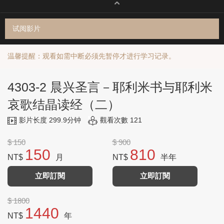
试阅影片
温馨提醒：观看如需中断必须先暂停才进行学习记录。
4303-2 晨兴圣言－耶利米书与耶利米
哀歌结晶读经（二）
影片长度 299.9分钟
觀看次數 121
$ 150
$ 900
150
810
NT$
月
NT$
半年
立即訂閱
立即訂閱
$ 1800
1440
NT$
年