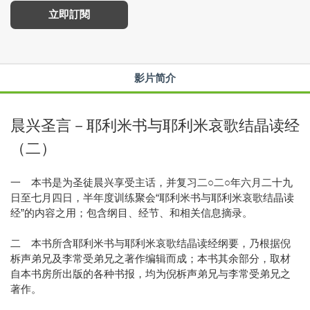
立即訂閱
影片简介
晨兴圣言－耶利米书与耶利米哀歌结晶读经
（二）
一 本书是为圣徒晨兴享受主话，并复习二○二○年六月二十九
日至七月四日，半年度训练聚会“耶利米书与耶利米哀歌结晶读
经”的内容之用；包含纲目、经节、和相关信息摘录。
二 本书所含耶利米书与耶利米哀歌结晶读经纲要，乃根据倪
柝声弟兄及李常受弟兄之著作编辑而成；本书其余部分，取材
自本书房所出版的各种书报，均为倪柝声弟兄与李常受弟兄之
著作。