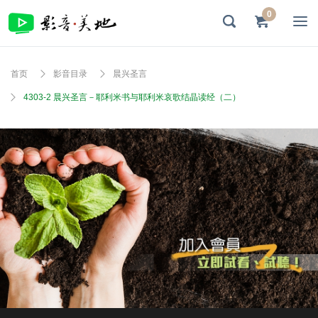
0
首页
影音目录
晨兴圣言
4303-2 晨兴圣言－耶利米书与耶利米哀歌结晶读经（二）