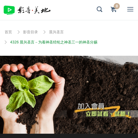
0
首页
影音目录
晨兴圣言
4326 晨兴圣言－为着神圣经纶之神圣三一的神圣分赐