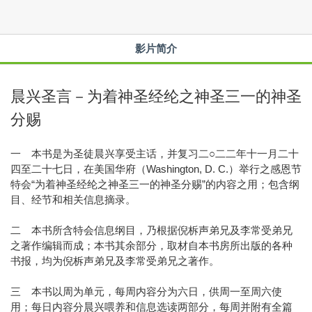
影片简介
晨兴圣言－为着神圣经纶之神圣三一的神圣
分赐
一 本书是为圣徒晨兴享受主话，并复习二○二二年十一月二十
四至二十七日，在美国华府（Washington, D. C.）举行之感恩节
特会“为着神圣经纶之神圣三一的神圣分赐”的内容之用；包含纲
目、经节和相关信息摘录。
二 本书所含特会信息纲目，乃根据倪柝声弟兄及李常受弟兄
之著作编辑而成；本书其余部分，取材自本书房所出版的各种
书报，均为倪柝声弟兄及李常受弟兄之著作。
三 本书以周为单元，每周内容分为六日，供周一至周六使
用；每日内容分晨兴喂养和信息选读两部分，每周并附有全篇