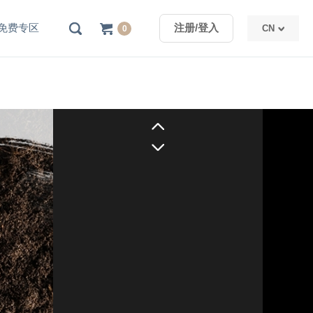
免费专区
注册/登入
CN
0
TW
CN