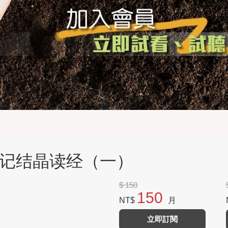
母耳记结晶读经（一）
$ 150
150
NT$
月
立即訂閱