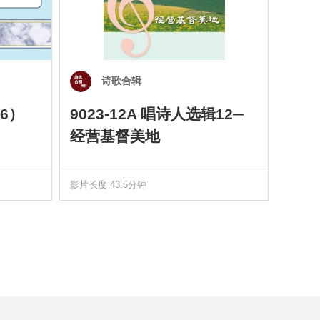
诗歌合辑
6）
9023-12A 唱诗人选辑12─
901
经营基督美地
四）
影片长度 43.5分钟
影片长度