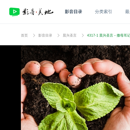
影音目录
分类索引
最
首页
影音目录
晨兴圣言
4317-1 晨兴圣言－撒母