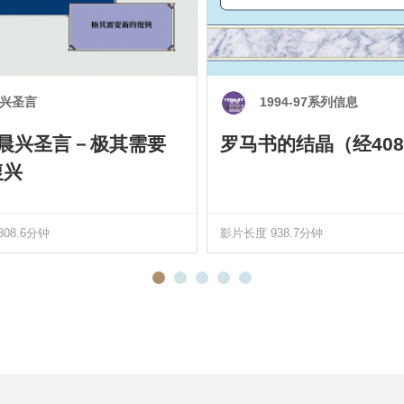
兴圣言
1994-97系列信息
0 晨兴圣言－极其需要
罗马书的结晶（经408
復兴
08.6分钟
影片长度 938.7分钟