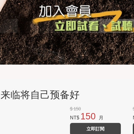
主的来临将自己预备好
$ 150
150
NT$
月
立即訂閱