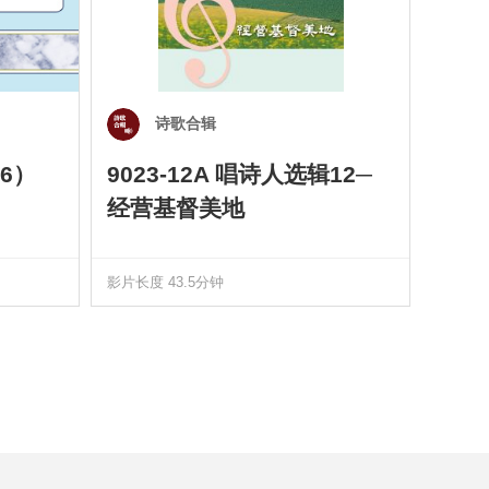
诗歌合辑
6）
9023-12A 唱诗人选辑12─
901
经营基督美地
四）
影片长度 43.5分钟
影片长度