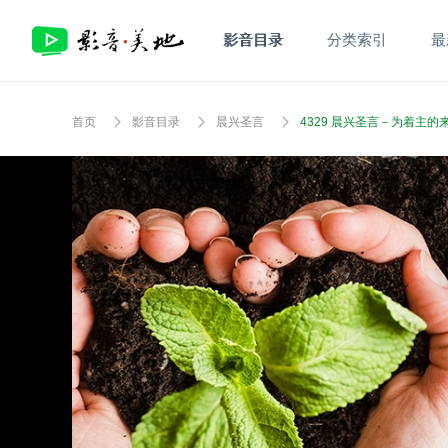
影音目录
分类索引
最
首页
影音目录
晨兴圣言
4329 晨兴圣言－为着主