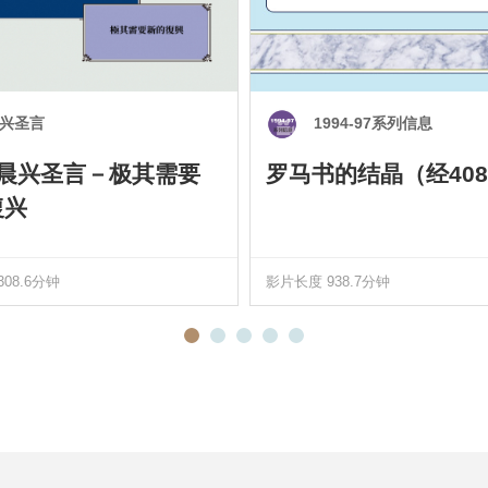
兴圣言
1994-97系列信息
0 晨兴圣言－极其需要
罗马书的结晶（经408
復兴
08.6分钟
影片长度 938.7分钟