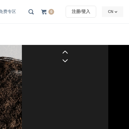
免费专区
注册/登入
CN
0
TW
CN