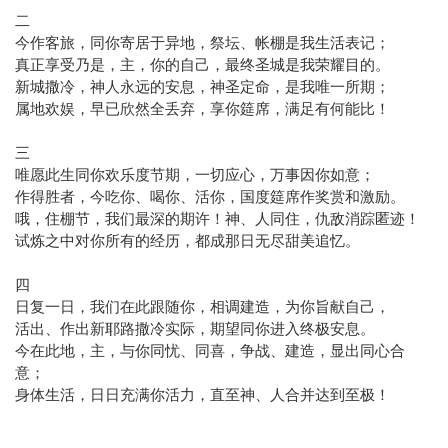
二
今作客旅，同你寄居于异地，祭坛、帐棚是我生活表记；
真正享受乃是，主，你的自己，最终圣城是我荣耀目的。
新城撒冷，神人永远的安息，神圣定命，是我唯一所期；
属地欢娱，早已欣然全丢弃，享你筵席，满足有何能比！
三
唯愿此生同你欢乐度节期，一切应心，万事因你如意；
作得胜者，今吃你、喝你、活你，国度筵席作奖赏和激励。
哦，住棚节，我们最深的期许！神、人同住，仇敌消踪匿迹！
试炼之中对你所有的经历，都成那日无尽甜美追忆。
四
日复一日，我们在此跟随你，相调建造，为你旨献自己，
活出、作出新耶路撒冷实际，期望同你进入终极安息。
今在此地，主，与你同忧、同喜，争战、建造，显出同心合
意；
身体生活，日日充满你活力，直至神、人合并达到至极！