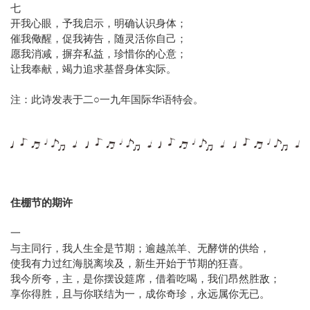
七
开我心眼，予我启示，明确认识身体；
催我儆醒，促我祷告，随灵活你自己；
愿我消减，摒弃私益，珍惜你的心意；
让我奉献，竭力追求基督身体实际。
注：此诗发表于二○一九年国际华语特会。
住棚节的期许
一
与主同行，我人生全是节期；逾越羔羊、无酵饼的供给，
使我有力过红海脱离埃及，新生开始于节期的狂喜。
我今所夸，主，是你摆设筵席，借着吃喝，我们昂然胜敌；
享你得胜，且与你联结为一，成你奇珍，永远属你无已。