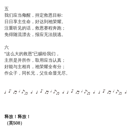
五
我们应当儆醒，持定救恩目标:
日日享主生命，好达到祂荣耀。
注重听见的话，救恩赛程奔跑；
免得随流漂去，报应无法脱逃。
六
“这么大的救恩”已赐给我们，
主所是并所作，取用应当认真；
好能与主相肖，祂荣耀全有分；
作众子，同长兄，父生命显无尽。
释放！释放！
（英508）