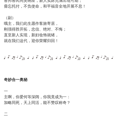
各邦各民同灵响应，新人实际完满出现可期；
毋忘托付，不负使命，和平福音全地开展不息！
（副）
哦主，我们此生愿作客旅寄居，
刚强得胜开拓，忠信、绝对、不悔；
直至新人实现，新妇妆饰就绪，
就在我们这代，迎你荣耀归回！
奇妙合一奥秘
一
主啊，你爱何等深阔，你我竟成为一：
加略同死，天上同活，能不赞叹称奇？
二