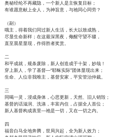
奥秘经纶不再藏隐，一个新人是主恢复目标；
有谁愿意献上全人，为神旨意，与祂同心同劳？
（副）
哦主，得着我们同过新人生活，长大以致成熟，
尽显生命新样；在这最深黑夜，儆醒守望不辍，
直至晨星显现，作得胜者奖赏。
二
和平成就，规条废除，新人创造成于十架，妙哉！
穿上新人，学了基督—“耶稣实际”团体显现出来；
生命、人位非我唯主，基督安家，平安管治仲裁。
三
同喝一灵，浸成身体，心思更新，天然、旧人销毁；
基督的话滋润、洗涤，丰富内住，占据全人首位；
新人基督构成衷里—祂是一切，又在一切之内。
四
福音白马全地奔腾，世局兴起，全为新人效力；