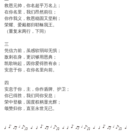
救恩元帅，你名超乎万名上；
在你名里，我们昂然前往；
你作我义，救恩稳固又坚刚；
荣耀、爱戴都归耶稣我王。
（重复末两行，下同）
三
凭信力前，虽感软弱却无惧；
敌刺在身，更识够用恩典；
凯歌响起，因你爱得胜有余；
安息于你，在你名里向前。
四
安息于你，主，你作盾牌、护卫；
你已得胜，我们同你安息；
荣中登极，国度权柄显光辉；
颂赞归你，直至永世无已。