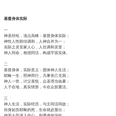
基督身体实际
一
神圣经纶，顶点高峰：基督身体实际；
神性人性联结调和，人神合并为一；
实际之灵安家人心，人住调和灵里；
神人同命，相偕同活，构成宇宙实体。
二
基督身体，实际意义：团体神人生活；
耶稣一生，照神而行，凡事舍己无我；
神人一世，讨父喜悦，众圣理当临摹；
人子在地，真实情形，今在众肢重活。
三
神人生活，实际经历，与主同活同故；
你身如负耶稣的死，生命就必显出；
倘若十架进入你心，刺透魂的深处，