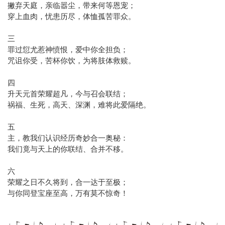
撇弃天庭，亲临嚣尘，带来何等恩宠；
穿上血肉，忧患历尽，体恤孤苦罪众。
三
罪过愆尤惹神愤恨，爱中你全担负；
咒诅你受，苦杯你饮，为将肢体救赎。
四
升天元首荣耀超凡，今与召会联结；
祸福、生死，高天、深渊，难将此爱隔绝。
五
主，教我们认识经历奇妙合一奥秘：
我们竟与天上的你联结、合并不移。
六
荣耀之日不久将到，合一达于至极；
与你同登宝座至高，万有莫不惊奇！