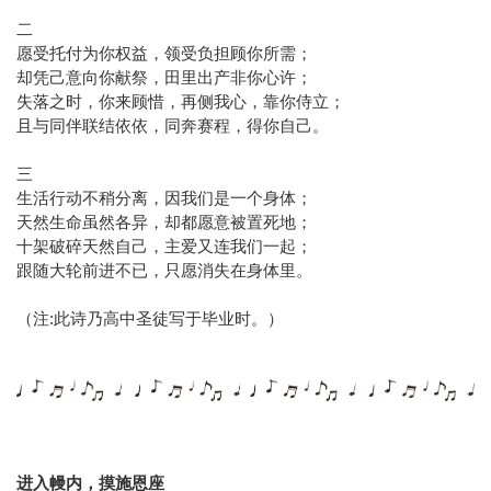
二
愿受托付为你权益，领受负担顾你所需；
却凭己意向你献祭，田里出产非你心许；
失落之时，你来顾惜，再侧我心，靠你侍立；
且与同伴联结依依，同奔赛程，得你自己。
三
生活行动不稍分离，因我们是一个身体；
天然生命虽然各异，却都愿意被置死地；
十架破碎天然自己，主爱又连我们一起；
跟随大轮前进不已，只愿消失在身体里。
（注:此诗乃高中圣徒写于毕业时。）
进入幔内，摸施恩座