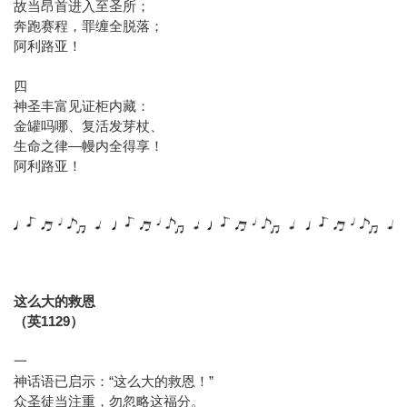
故当昂首进入至圣所；
奔跑赛程，罪缠全脱落；
阿利路亚！
四
神圣丰富见证柜内藏：
金罐吗哪、复活发芽杖、
生命之律—幔内全得享！
阿利路亚！
这么大的救恩
（英1129）
一
神话语已启示：“这么大的救恩！”
众圣徒当注重，勿忽略这福分。