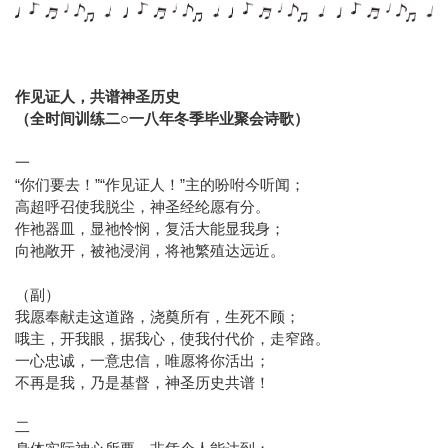
作见证人，共谱神圣历史
（全时间训练二○一八年冬季毕业聚会诗歌）
一
“你们要去！”“作见证人！”主的吩咐今听闻；
高超呼召使我脱尘，神圣经纶愿有分。
作祂器皿，显祂怜悯，复活大能显我身；
向祂敞开，被祂浸润，将祂繁殖达远近。
（副）
我愿奉献走这道路，浇奠所有，生死不顾；
哦主，开我眼，据我心，使我付代价，走窄路。
一心忠诚，一意忠信，唯愿将你活出；
不再是我，乃是基督，神圣历史共谱！
二