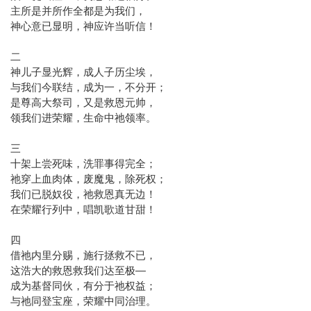
主所是并所作全都是为我们，
神心意已显明，神应许当听信！
二
神儿子显光辉，成人子历尘埃，
与我们今联结，成为一，不分开；
是尊高大祭司，又是救恩元帅，
领我们进荣耀，生命中祂领率。
三
十架上尝死味，洗罪事得完全；
祂穿上血肉体，废魔鬼，除死权；
我们已脱奴役，祂救恩真无边！
在荣耀行列中，唱凯歌道甘甜！
四
借祂内里分赐，施行拯救不已，
这浩大的救恩救我们达至极—
成为基督同伙，有分于祂权益；
与祂同登宝座，荣耀中同治理。