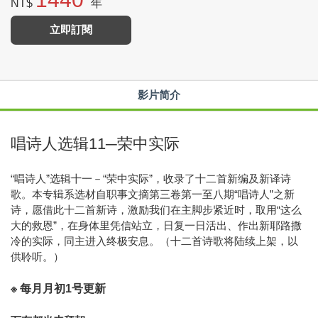
NT$
年
立即訂閱
影片简介
唱诗人选辑11─荣中实际
“唱诗人”选辑十一－“荣中实际”，收录了十二首新编及新译诗
歌。本专辑系选材自职事文摘第三卷第一至八期“唱诗人”之新
诗，愿借此十二首新诗，激励我们在主脚步紧近时，取用“这么
大的救恩”，在身体里凭信站立，日复一日活出、作出新耶路撒
冷的实际，同主进入终极安息。（十二首诗歌将陆续上架，以
供聆听。）
※ 每月月初1号更新