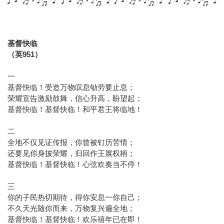
基督快临
（英951）
一
基督快临！受造万物叹息劬劳要止息；
荣耀宣告激励鼓舞，信心升高，盼望起；
基督快临！基督快临！和平君王将临地！
二
全地不仅见证传报，你曾被钉历苦情；
还要见你身披荣耀，归回作王展权柄；
基督快临！基督快临！心弦欢奏当不停！
三
你的子民热切期待，得你安息一你自己；
不久天光随你而来，万物复兴遍全地；
基督快临！基督快临！欢乐禧年已在即！