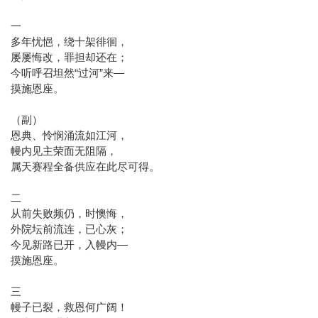
一
多年忧悒，绕十架徘徊，
屡屡悔改，罪担却还在；
今听呼召坦然“过河”来—
摸施恩座。
（副）
恩典、怜悯涌流如江河，
幔内见主荣面无阻隔，
属天赛程全备供应在此尽可得。
二
从前失败频仍，时懊悔，
外院坛前流连，已心灰；
今见新路已开，入幔内—
摸施恩座。
三
幔子已裂，救恩何广阔！