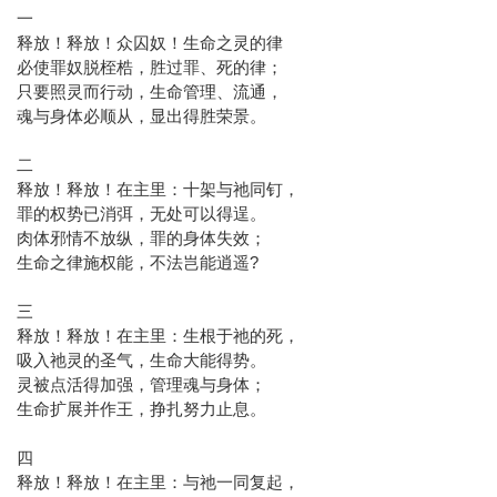
一
释放！释放！众囚奴！生命之灵的律
必使罪奴脱桎梏，胜过罪、死的律；
只要照灵而行动，生命管理、流通，
魂与身体必顺从，显出得胜荣景。
二
释放！释放！在主里：十架与祂同钉，
罪的权势已消弭，无处可以得逞。
肉体邪情不放纵，罪的身体失效；
生命之律施权能，不法岂能逍遥?
三
释放！释放！在主里：生根于祂的死，
吸入祂灵的圣气，生命大能得势。
灵被点活得加强，管理魂与身体；
生命扩展并作王，挣扎努力止息。
四
释放！释放！在主里：与祂一同复起，