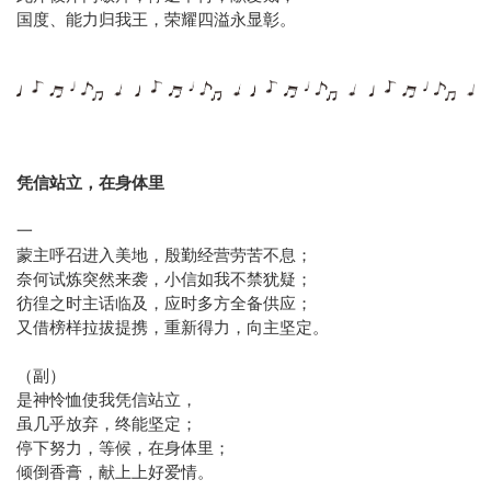
国度、能力归我王，荣耀四溢永显彰。
凭信站立，在身体里
一
蒙主呼召进入美地，殷勤经营劳苦不息；
奈何试炼突然来袭，小信如我不禁犹疑；
彷徨之时主话临及，应时多方全备供应；
又借榜样拉拔提携，重新得力，向主坚定。
（副）
是神怜恤使我凭信站立，
虽几乎放弃，终能坚定；
停下努力，等候，在身体里；
倾倒香膏，献上上好爱情。