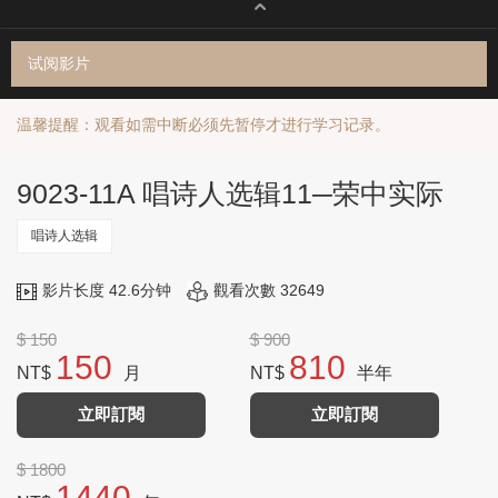
试阅影片
温馨提醒：观看如需中断必须先暂停才进行学习记录。
9023-11A 唱诗人选辑11─荣中实际
唱诗人选辑
影片长度 42.6分钟
觀看次數 32649
$ 150
$ 900
150
810
NT$
月
NT$
半年
立即訂閱
立即訂閱
$ 1800
1440