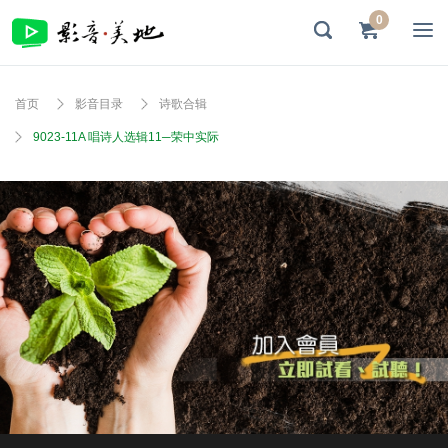
0
首页
影音目录
诗歌合辑
9023-11A 唱诗人选辑11─荣中实际