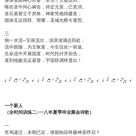
身体实际神心所要，非凭个人能达到；
唯在灵中同心祷告，持定元首，己意消。
首石基督立于房角，神家凭祂得建造；
团体见证得胜、荣耀，圣城光辉今显照。
三
独一水流─宝座流出，澎湃汹涌达四处；
流中跟随，为主恢复，今生仅此一前途。
生命流中开展国度，时代托付齐担负；
直到地极见证基督，宇宙联调终显出！
一个新人
（全时间训练二○一八年夏季毕业聚会诗歌）
一
世局递迁，末期已近，谁能响应终极神圣呼召？