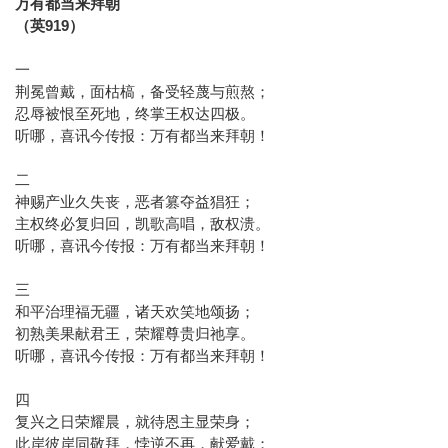
万有都当来拜朝
（英919）
一
荆冕曾戴，面枯槁，备受轻蔑与煎熬；
忍辱被恨至死地，终掌王权达四极。
听哪，喜讯今传报：万有都当来拜朝！
二
神赐产业久失丧，恶者篡夺益猖狂；
主权终必复归回，凯歌高唱，敌权溃。
听哪，喜讯今传报：万有都当来拜朝！
三
和平治理福无疆，诸天欢笑地颂扬；
初熟美果献君王，荣耀尊贵归祂享。
听哪，喜讯今传报：万有都当来拜朝！
四
复兴之日荣耀晨，就待恩主显荣身；
此岸彼岸同敬拜，悖逆不再，献爱戴；