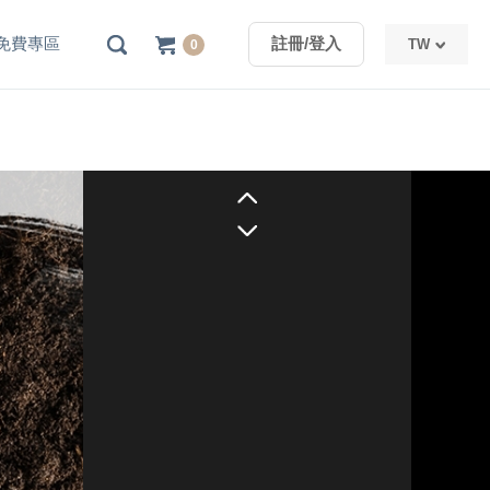
免費專區
註冊/登入
TW
0
TW
CN