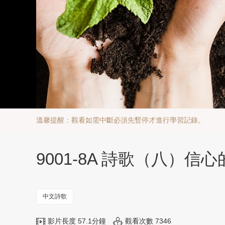
溫馨提醒：觀看如需中斷必須先暫停才進行學習記錄。
9001-8A 詩歌（八）信
中文詩歌
影片長度 57.1分鐘
觀看次數 7346