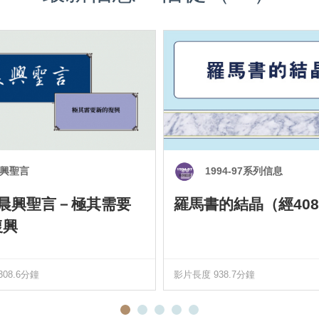
興聖言
1994-97系列信息
0 晨興聖言－極其需要
羅馬書的結晶（經408
復興
08.6分鐘
影片長度 938.7分鐘