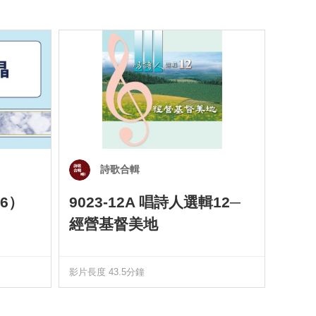
詩歌合輯
6）
9023-12A 唱詩人選輯12─
901
經營基督美地
四）
影片長度 43.5分鐘
影片長度