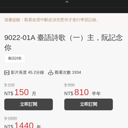
溫馨提醒：觀看如需中斷必須先暫停才進行學習記錄。
9022-01A 臺語詩歌（一）主，阮記念
你
臺語詩歌
影片長度 45.2分鐘
觀看次數 1934
$ 150
$ 900
150
810
NT$
月
NT$
半年
立即訂閱
立即訂閱
$ 1800
1440
NT$
年