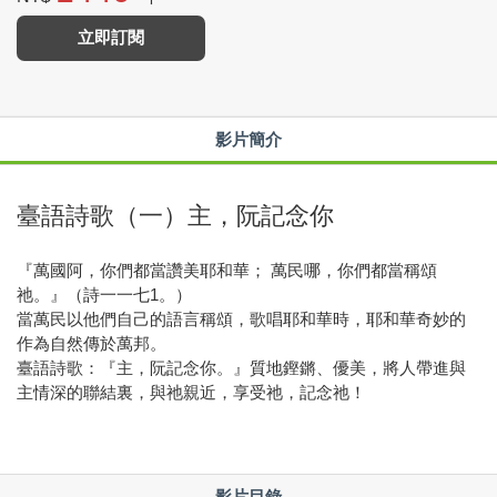
立即訂閱
影片簡介
臺語詩歌（一）主，阮記念你
『萬國阿，你們都當讚美耶和華； 萬民哪，你們都當稱頌
祂。』（詩一一七1。）
當萬民以他們自己的語言稱頌，歌唱耶和華時，耶和華奇妙的
作為自然傳於萬邦。
臺語詩歌：『主，阮記念你。』質地鏗鏘、優美，將人帶進與
主情深的聯結裏，與祂親近，享受祂，記念祂！
影片目錄