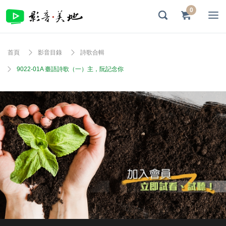
0
首頁
影音目錄
詩歌合輯
9022-01A 臺語詩歌（一）主，阮記念你