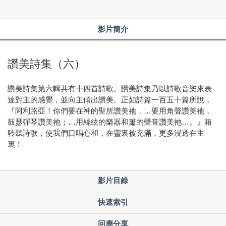
影片簡介
讚美詩集（六）
讚美詩集第六輯共有十四首詩歌。讚美詩集乃以詩歌音樂來表
達對主的感覺，並向主傾出讚美。正如詩篇一百五十篇所說，
『阿利路亞！你們要在神的聖所讚美祂，…要用角聲讚美祂，
鼓瑟彈琴讚美祂；…用絲絃的樂器和簫的聲音讚美祂…。』藉
聆聽詩歌，使我們口唱心和，在靈裏被充滿，更多浸透在主
裏！
影片目錄
快速索引
回應分享