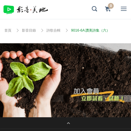
0
首頁
影音目錄
詩歌合輯
9016-6A 讚美詩集（六）