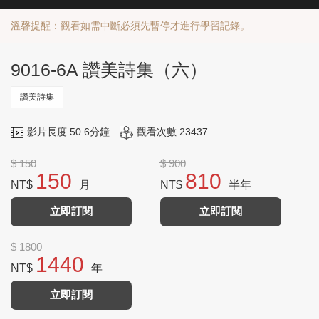
溫馨提醒：觀看如需中斷必須先暫停才進行學習記錄。
9016-6A 讚美詩集（六）
讚美詩集
影片長度 50.6分鐘
觀看次數 23437
$ 150
$ 900
150
810
NT$
月
NT$
半年
立即訂閱
立即訂閱
$ 1800
1440
NT$
年
立即訂閱