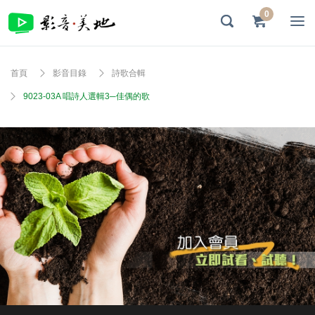
0
首頁
影音目錄
詩歌合輯
9023-03A 唱詩人選輯3─佳偶的歌