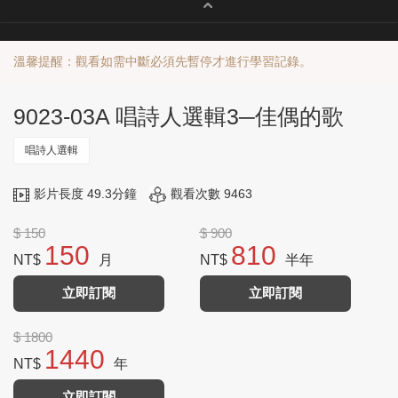
溫馨提醒：觀看如需中斷必須先暫停才進行學習記錄。
9023-03A 唱詩人選輯3─佳偶的歌
唱詩人選輯
影片長度 49.3分鐘
觀看次數 9463
$ 150
$ 900
150
810
NT$
月
NT$
半年
立即訂閱
立即訂閱
$ 1800
1440
NT$
年
立即訂閱