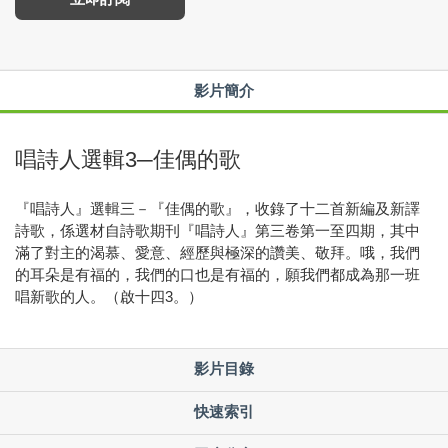
影片簡介
唱詩人選輯3─佳偶的歌
『唱詩人』選輯三－『佳偶的歌』，收錄了十二首新編及新譯
詩歌，係選材自詩歌期刊『唱詩人』第三卷第一至四期，其中
滿了對主的渴慕、愛意、經歷與極深的讚美、敬拜。哦，我們
的耳朵是有福的，我們的口也是有福的，願我們都成為那一班
唱新歌的人。（啟十四3。）
影片目錄
快速索引