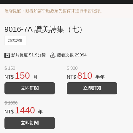
溫馨提醒：觀看如需中斷必須先暫停才進行學習記錄。
9016-7A 讚美詩集（七）
讚美詩集
影片長度 51.9分鐘
觀看次數 29994
$ 150
$ 900
150
810
NT$
月
NT$
半年
立即訂閱
立即訂閱
$ 1800
1440
NT$
年
立即訂閱