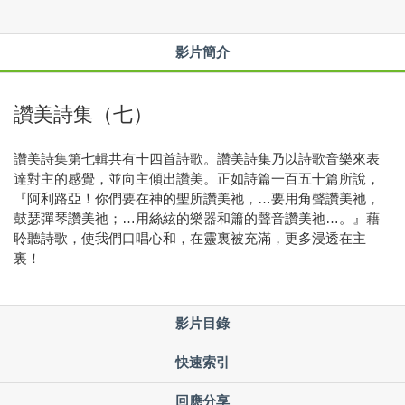
影片簡介
讚美詩集（七）
讚美詩集第七輯共有十四首詩歌。讚美詩集乃以詩歌音樂來表
達對主的感覺，並向主傾出讚美。正如詩篇一百五十篇所說，
『阿利路亞！你們要在神的聖所讚美祂，…要用角聲讚美祂，
鼓瑟彈琴讚美祂；…用絲絃的樂器和簫的聲音讚美祂…。』藉
聆聽詩歌，使我們口唱心和，在靈裏被充滿，更多浸透在主
裏！
影片目錄
快速索引
回應分享