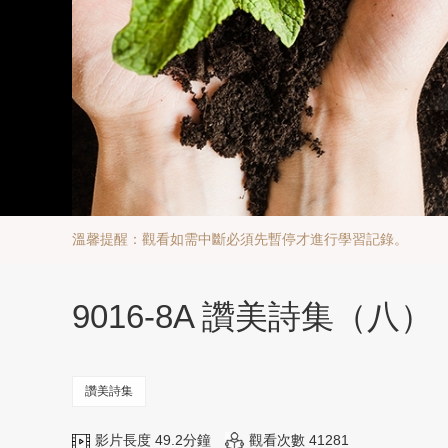
溫馨提醒：觀看如需中斷必須先暫停才進行學習記錄。
9016-8A 讚美詩集（八）
讚美詩集
影片長度 49.2分鐘
觀看次數 41281