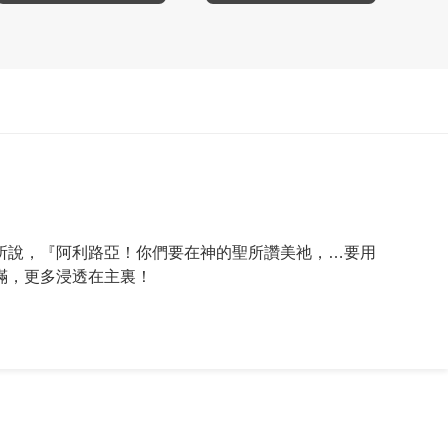
所說，『阿利路亞！你們要在神的聖所讚美祂，…要用
滿，更多浸透在主裏！