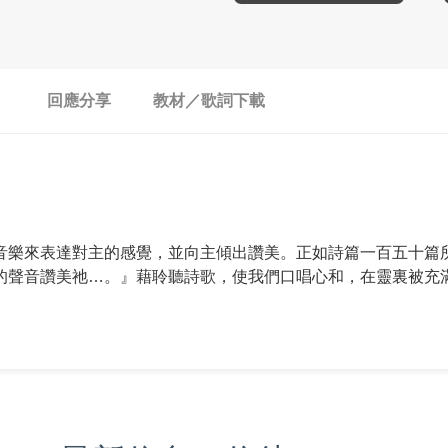
回應分享
教材／歌詞下載
音樂來表達對主的感覺，並向主傾出讚美。正如詩篇一百五十篇
的聲音讚美祂…。』藉聆聽詩歌，使我們口唱心和，在靈裏被充