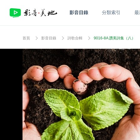
影音目錄
分類索引
最
首頁
影音目錄
詩歌合輯
9016-8A 讚美詩集（八）