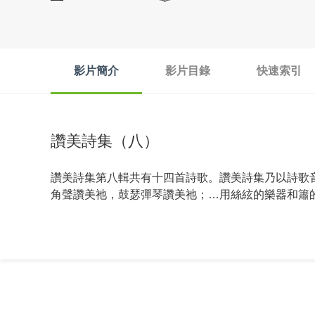
影片簡介
影片目錄
快速索引
讚美詩集（八）
讚美詩集第八輯共有十四首詩歌。讚美詩集乃以詩歌
角聲讚美祂，鼓瑟彈琴讚美祂；…用絲絃的樂器和簫