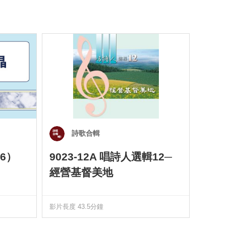
詩歌合輯
6）
9023-12A 唱詩人選輯12─
901
經營基督美地
四）
影片長度 43.5分鐘
影片長度