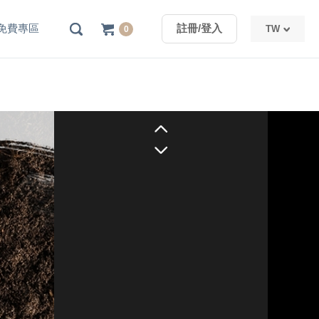
免費專區
註冊/登入
TW
0
TW
CN