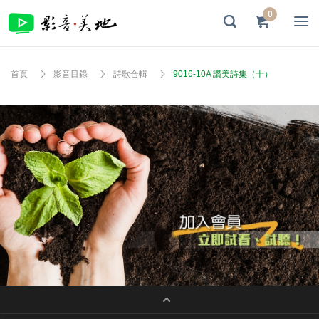
0
首頁
影音目錄
詩歌合輯
9016-10A 讚美詩集（十）