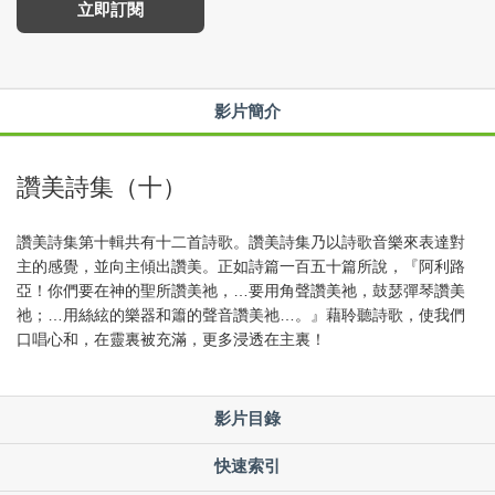
立即訂閱
影片簡介
讚美詩集（十）
讚美詩集第十輯共有十二首詩歌。讚美詩集乃以詩歌音樂來表達對
主的感覺，並向主傾出讚美。正如詩篇一百五十篇所說，『阿利路
亞！你們要在神的聖所讚美祂，…要用角聲讚美祂，鼓瑟彈琴讚美
祂；…用絲絃的樂器和簫的聲音讚美祂…。』藉聆聽詩歌，使我們
口唱心和，在靈裏被充滿，更多浸透在主裏！
影片目錄
快速索引