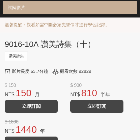
試閱影片
溫馨提醒：觀看如需中斷必須先暫停才進行學習記錄。
9016-10A 讚美詩集（十）
讚美詩集
影片長度 53.7分鐘
觀看次數 92829
$ 150
$ 900
150
810
NT$
月
NT$
半年
立即訂閱
立即訂閱
$ 1800
1440
NT$
年