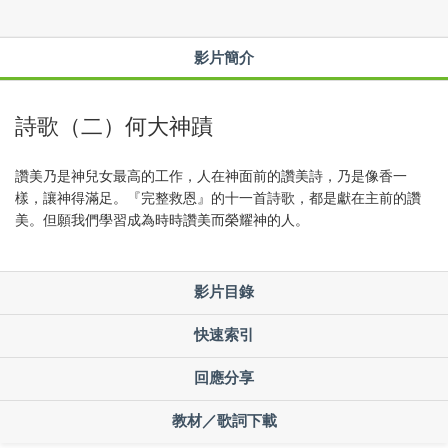
影片簡介
詩歌（二）何大神蹟
讚美乃是神兒女最高的工作，人在神面前的讚美詩，乃是像香一
樣，讓神得滿足。『完整救恩』的十一首詩歌，都是獻在主前的讚
美。但願我們學習成為時時讚美而榮耀神的人。
影片目錄
快速索引
回應分享
教材／歌詞下載