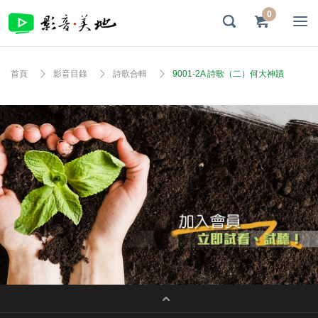
0
首頁
影音目錄
詩歌合輯
9001-2A 詩歌（二）何大神蹟