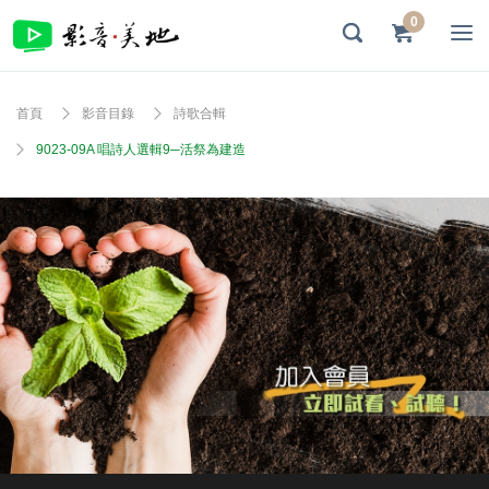
0
首頁
影音目錄
詩歌合輯
9023-09A 唱詩人選輯9─活祭為建造