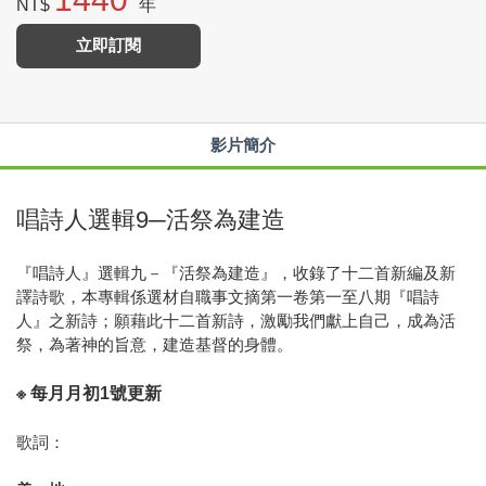
NT$
年
立即訂閱
影片簡介
唱詩人選輯9─活祭為建造
『唱詩人』選輯九－『活祭為建造』，收錄了十二首新編及新
譯詩歌，本專輯係選材自職事文摘第一卷第一至八期『唱詩
人』之新詩；願藉此十二首新詩，激勵我們獻上自己，成為活
祭，為著神的旨意，建造基督的身體。
※ 每月月初1號更新
歌詞：