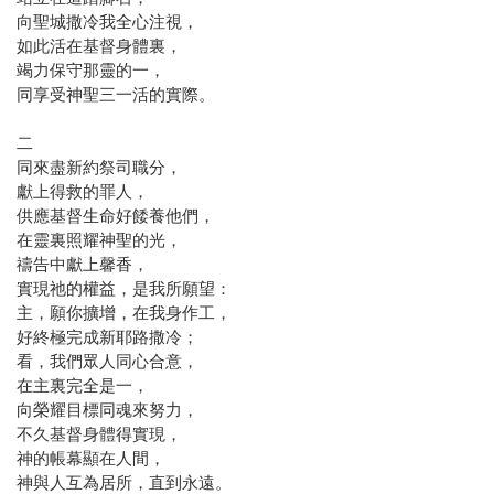
向聖城撒冷我全心注視，
如此活在基督身體裏，
竭力保守那靈的一，
同享受神聖三一活的實際。
二
同來盡新約祭司職分，
獻上得救的罪人，
供應基督生命好餧養他們，
在靈裏照耀神聖的光，
禱告中獻上馨香，
實現祂的權益，是我所願望：
主，願你擴增，在我身作工，
好終極完成新耶路撒冷；
看，我們眾人同心合意，
在主裏完全是一，
向榮耀目標同魂來努力，
不久基督身體得實現，
神的帳幕顯在人間，
神與人互為居所，直到永遠。