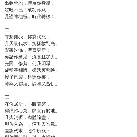
出到全地，擴展你身體，
發旺不已！成功你意：
見證達地極，時代轉移！
二
罪魁如我，你竟代死；
升天裏代求，施拯救到底。
愛裏洗滌，聖靈更新；
你話作筵席，滋養且加力。
光照、修剪，使我明淨，
成那靈翻版，復活裏照映。
幔子已裂，得進你裏，
神與人聯結、調和又合併。
三
在你居所，心眼開啓，
得識你心意，願實行於地。
凡火消弭，肉體除盡，
與你合為一，滿升天香氣。
團體代求，照你所欲；