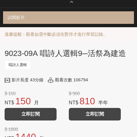
試閱影片
溫馨提醒：觀看如需中斷必須先暫停才進行學習記錄。
9023-09A 唱詩人選輯9─活祭為建造
唱詩人選輯
影片長度 43分鐘
觀看次數 106794
$ 150
$ 900
150
810
NT$
月
NT$
半年
立即訂閱
立即訂閱
$ 1800
1440