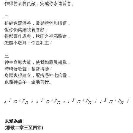
作得勝者勝仇敵，完成你永遠旨意。
二
雖經過流淚谷，常是輭弱步躊躇，
但你仍柔細牧養眷顧；
得那靈作恩典，秋雨之福滿路途，
怎能不敬拜：你是我主！
三
神生命顯大能，使我如鷹展翅騰，
時時發歌聲：基督得勝！
身體裏得建立，配搭憑神七倍靈，
跟隨神羔羊，全地前行。
以愛為旗
(雅歌二章三至四節)