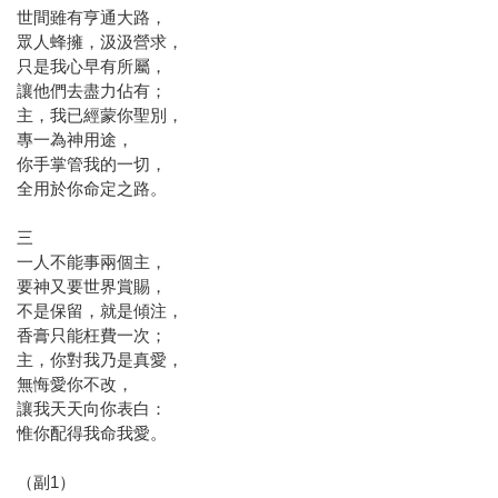
世間雖有亨通大路，
眾人蜂擁，汲汲營求，
只是我心早有所屬，
讓他們去盡力佔有；
主，我已經蒙你聖別，
專一為神用途，
你手掌管我的一切，
全用於你命定之路。
三
一人不能事兩個主，
要神又要世界賞賜，
不是保留，就是傾注，
香膏只能枉費一次；
主，你對我乃是真愛，
無悔愛你不改，
讓我天天向你表白：
惟你配得我命我愛。
（副1）