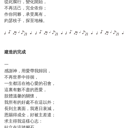
從此瘸行，變化開始，
不再活己，完全依你；
作你同夥，承受萬有，
約瑟枝子，探至地極。
建造的完成
一
感謝神，用愛帶我歸回，
不再世界中徘徊，
一生都活在祂心愛的召會，
這裏有數不盡的恩愛，
肢體溫馨的關懷，
我所有的好處不在這以外；
長到主裏面，我逐日衰減，
恩賜得成全，好被主差遣；
求主得我這樣心志：
站立在這踏腳石，