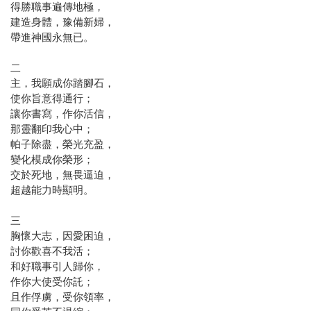
得勝職事遍傳地極，
建造身體，豫備新婦，
帶進神國永無已。
二
主，我願成你踏腳石，
使你旨意得通行；
讓你書寫，作你活信，
那靈翻印我心中；
帕子除盡，榮光充盈，
變化模成你榮形；
交於死地，無畏逼迫，
超越能力時顯明。
三
胸懷大志，因愛困迫，
討你歡喜不我活；
和好職事引人歸你，
作你大使受你託；
且作俘虜，受你領率，