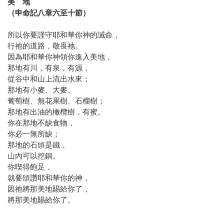
美 地
（申命記八章六至十節）
所以你要謹守耶和華你神的誡命，
行祂的道路，敬畏祂。
因為耶和華你神領你進入美地，
那地有川，有泉，有源，
從谷中和山上流出水來；
那地有小麥、大麥、
葡萄樹、無花果樹、石榴樹；
那地有出油的橄欖樹，有蜜。
你在那地不缺食物，
你必一無所缺；
那地的石頭是鐵，
山內可以挖銅。
你喫得飽足，
就要頌讚耶和華你的神，
因祂將那美地賜給你了，
將那美地賜給你了。