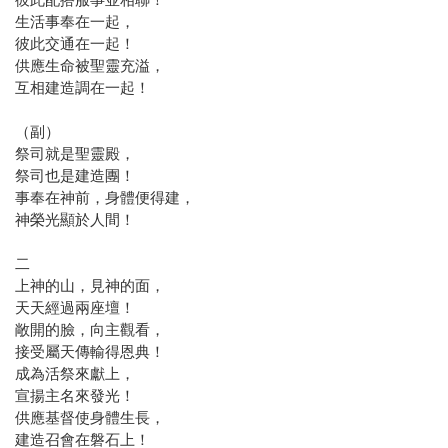
生活事奉在一起，
彼此交通在一起！
供應生命被聖靈充溢，
互相建造調在一起！
（副）
祭司就是聖靈殿，
祭司也是建造團！
事奉在神前，身體便得建，
神榮光顯於人間！
二
上神的山，見神的面，
天天經過兩座壇！
敞開的臉，向主觀看，
接受屬天傳輸得恩典！
成為活祭來獻上，
宣揚主名來發光！
供應基督使身體生長，
建造召會在磐石上！