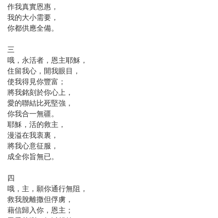
作我真實恩惠，
我的大小需要，
你都供應全備。
三
哦，永活者，恩主耶穌，
住留我心，開我眼目，
使我得見你豐富；
將我銘刻於你心上，
愛的聯結比死堅強，
你我合一無疆。
耶穌，活的救主，
漫溢在我衷裏，
將我心意征服，
成全你旨無已。
四
哦，主，願你通行無阻，
救我脫離撒但俘虜，
藉信歸入你，恩主；