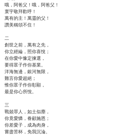
哦，阿爸父！哦，阿爸父！
寰宇敬拜歡呼！
萬有的主！萬靈的父！
讚美稱頌不住！
二
創世之前，萬有之先，
你立經綸，照你喜悅；
在你愛中豫定揀選，
要得眾子作你基業。
洋海無邊，銀河無限，
難言你愛超絕；
惟你眾子作你彰顯，
最是你心所悅。
三
戰兢罪人，如土似塵，
你竟愛憐，眷顧施恩；
你差愛子，成為肉身，
嘗盡苦杯，免我沉淪。