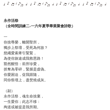
永作活祭
（全時間訓練二
一六年夏季畢業聚會詩歌）
○
一
你捨尊榮，離開聖所，
獨步上祭壇，受死為何故？
慈繩愛索牽引緊緊，
為使你旅途成我救恩路！
豁然醒悟：前所珍愛，
抓奪為零碎，緊握是虛偽。
你愛困迫，促我跟隨，
同你祭壇上，盡焚燒成灰。
（副）
永作活祭，魂生命捨棄，
一生愛你；此志不移：
殉道或被提是我所期。