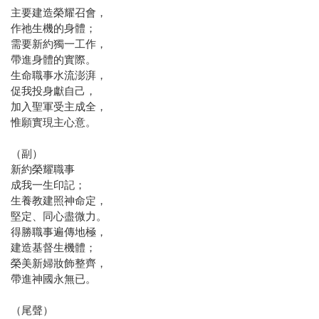
主要建造榮耀召會，
作祂生機的身體；
需要新約獨一工作，
帶進身體的實際。
生命職事水流澎湃，
促我投身獻自己，
加入聖軍受主成全，
惟願實現主心意。
（副）
新約榮耀職事
成我一生印記；
生養教建照神命定，
堅定、同心盡微力。
得勝職事遍傳地極，
建造基督生機體；
榮美新婦妝飾整齊，
帶進神國永無已。
（尾聲）