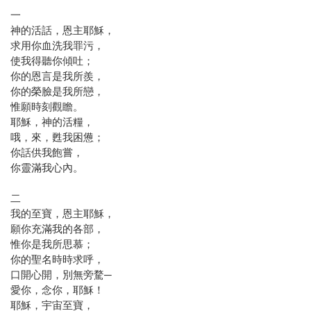
一
神的活話，恩主耶穌，
求用你血洗我罪污，
使我得聽你傾吐；
你的恩言是我所羨，
你的榮臉是我所戀，
惟願時刻觀瞻。
耶穌，神的活糧，
哦，來，甦我困憊；
你話供我飽嘗，
你靈滿我心內。
二
我的至寶，恩主耶穌，
願你充滿我的各部，
惟你是我所思慕；
你的聖名時時求呼，
口開心開，別無旁騖─
愛你，念你，耶穌！
耶穌，宇宙至寶，