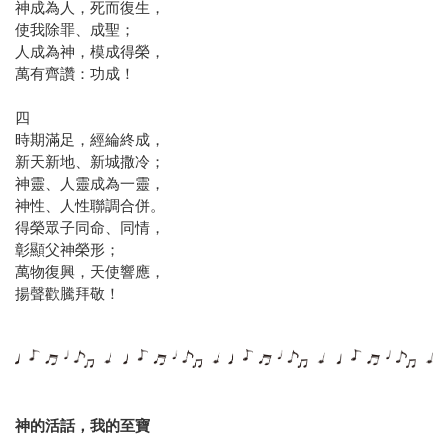
神成為人，死而復生，
使我除罪、成聖；
人成為神，模成得榮，
萬有齊讚：功成！
四
時期滿足，經綸終成，
新天新地、新城撒冷；
神靈、人靈成為一靈，
神性、人性聯調合併。
得榮眾子同命、同情，
彰顯父神榮形；
萬物復興，天使響應，
揚聲歡騰拜敬！
神的活話，我的至寶