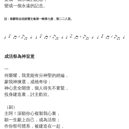
變成一個永遠的記念。
註：歌辭取自倪柝聲文集第一輯第七册，第二二八頁。
成活祭為神旨意
一
何榮耀，我竟能有分神聖的經綸，
蒙我神揀選，成祂奇珍；
神心意全開啓，個人得失不要緊，
投身建造裏，討主歡欣。
（副）
主阿！深願你心複製我心裏，
願一生獻上自己，成為活祭；
作你祭司體系，被建造在一起，