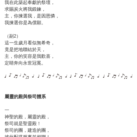
我在此築起奉獻的祭壇，
求賜炭火將我鍛鍊，
主，你揀選我，是因恩憐，
我揀選你是為償願。
（副2）
這一生歲月看似無希奇，
竟是把地聯結於天，
主，你的笑容是我歡喜，
定睛奔向永世冠冕。
屬靈的殿與祭司體系
一
神聖的殿，屬靈的殿，
祭司就是聖靈殿！
祭司的團，建造的團，
彼此配搭服事並相聯！