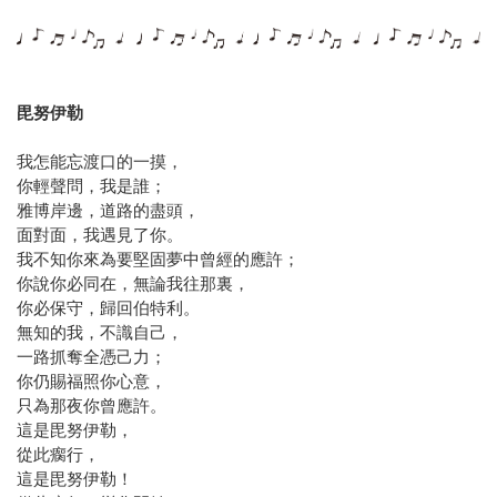
毘努伊勒
我怎能忘渡口的一摸，
你輕聲問，我是誰；
雅博岸邊，道路的盡頭，
面對面，我遇見了你。
我不知你來為要堅固夢中曾經的應許；
你說你必同在，無論我往那裏，
你必保守，歸回伯特利。
無知的我，不識自己，
一路抓奪全憑己力；
你仍賜福照你心意，
只為那夜你曾應許。
這是毘努伊勒，
從此瘸行，
這是毘努伊勒！