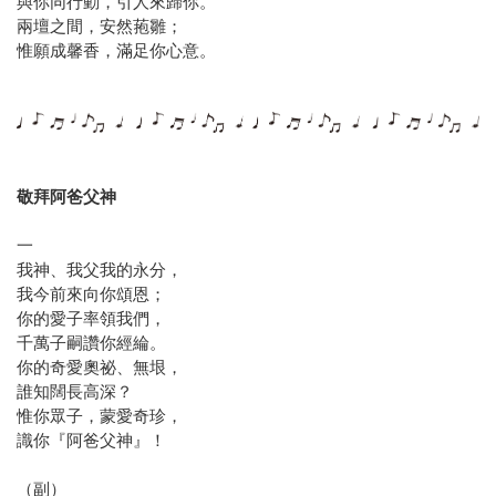
與你同行動，引人來歸你。
兩壇之間，安然菢雛；
惟願成馨香，滿足你心意。
敬拜阿爸父神
一
我神、我父我的永分，
我今前來向你頌恩；
你的愛子率領我們，
千萬子嗣讚你經綸。
你的奇愛奧祕、無垠，
誰知闊長高深？
惟你眾子，蒙愛奇珍，
識你『阿爸父神』！
（副）