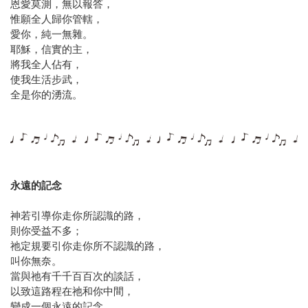
恩愛莫測，無以報答，
惟願全人歸你管轄，
愛你，純一無雜。
耶穌，信實的主，
將我全人佔有，
使我生活步武，
全是你的湧流。
永遠的記念
神若引導你走你所認識的路，
則你受益不多；
祂定規要引你走你所不認識的路，
叫你無奈。
當與祂有千千百百次的談話，
以致這路程在祂和你中間，
變成一個永遠的記念，