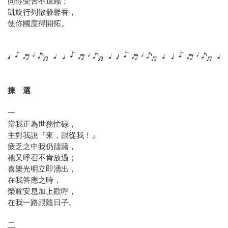
同你受苦不退縮；
凱旋行列散發馨香，
使你國度得開拓。
揀 選
一
當我正為世務忙碌，
主對我說『來，跟從我！』
疲乏之中我仍躊躇，
祂又呼召不肯放過；
喜樂光明立即湧出，
在我答應之時，
榮耀安息加上歡呼，
在我一路跟隨日子。
二