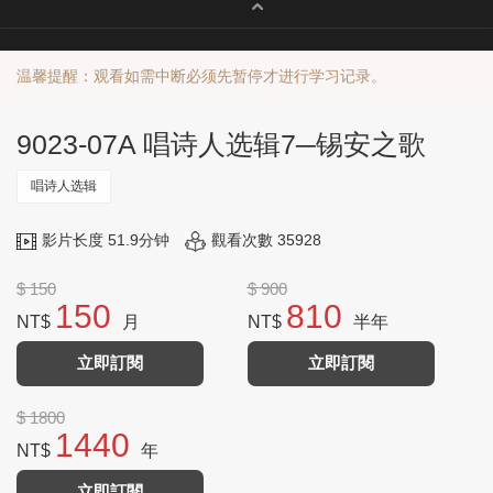
温馨提醒：观看如需中断必须先暂停才进行学习记录。
9023-07A 唱诗人选辑7─锡安之歌
唱诗人选辑
影片长度 51.9分钟
觀看次數 35928
$ 150
$ 900
150
810
NT$
月
NT$
半年
立即訂閱
立即訂閱
$ 1800
1440
NT$
年
立即訂閱