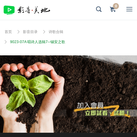
0
首页
影音目录
诗歌合辑
9023-07A 唱诗人选辑7─锡安之歌