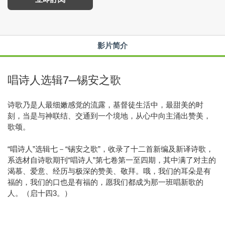
影片简介
唱诗人选辑7─锡安之歌
诗歌乃是人最细嫩感觉的流露，基督徒生活中，最甜美的时
刻，当是与神联结、交通到一个境地，从心中向主涌出赞美，
歌颂。
“唱诗人”选辑七－“锡安之歌”，收录了十二首新编及新译诗歌，
系选材自诗歌期刊“唱诗人”第七卷第一至四期，其中满了对主的
渴慕、爱意、经历与极深的赞美、敬拜。哦，我们的耳朵是有
福的，我们的口也是有福的，愿我们都成为那一班唱新歌的
人。（启十四3。）