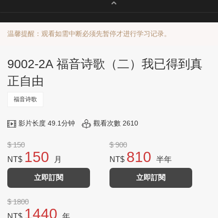
温馨提醒：观看如需中断必须先暂停才进行学习记录。
9002-2A 福音诗歌（二）我已得到真
正自由
福音诗歌
影片长度 49.1分钟
觀看次數 2610
$ 150
$ 900
150
810
NT$
月
NT$
半年
立即訂閱
立即訂閱
$ 1800
1440
NT$
年