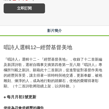
立即訂閱
影片簡介
唱詩人選輯12─經營基督美地
『唱詩人』選輯十二－『經營基督美地』，收錄了十二首新編
及新譯詩歌，選材自職事文摘第四卷第一至八期『唱詩人』專
欄所刊載之新詩。願藉此十二首新詩，促進聖徒對基督作美地
的經歷與享受，讓主得著一班時時與祂交通，更新奉獻，被祂
雕刻、煉淨的人，成為祂行動的踏腳石，使祂的榮耀得著彰
顯。（十二首詩歌將陸續上架，以供聆聽。）
※ 每月月初1號更新
使徒為召會求經歷的禱告