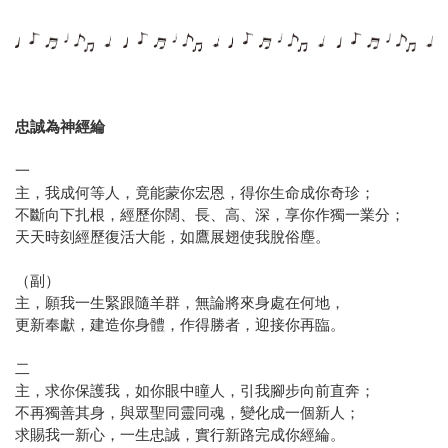
忠誠為神經綸
一
主，我成何等人，竟能蒙你宏恩，得你生命成你奇珍；
不斷向下扎根，經歷你闊、長、高、深，享你作獨一業分；
天天時刻經歷復活大能，如鷹展翅使我脫俗塵。
（副）
主，願我一生緊跟隨羊群，無論將來身處在何地，
更新奉獻，建造你身體，作得勝者，迎接你再臨。
二
主，求你保護我，如你眼中瞳人，引我腳步向前直奔；
不再獨善其身，與眾聖同靈同魂，變化成一個新人；
求賜我一新心，一生忠誠，實行新路完成你經綸。