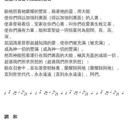
願祂照着祂榮耀的豐富，藉著祂的靈，用大能
使你們得以加強到裏面［得以加強到裏面］的人裏，
使基督藉着信，安家在你們心裏，叫你們在愛裏生根立基，
使你們滿有力量，能和眾聖徒一同領畧何為那闊、長、高、
深，
並認識基督那超越知識的愛，使你們被充滿［被充滿］，
成為神一切的豐滿［成為神一切的豐滿］。
然而神能照着運行在我們裏面的大能，極其充盈的成就一切，
超過我們所求所想的［超過我們所求所想］；
願在召會中，並在基督耶穌裏，榮耀歸與祂［榮耀歸與祂］，
直到世世代代，永永遠遠［直到永永遠遠］。阿們。
調 和