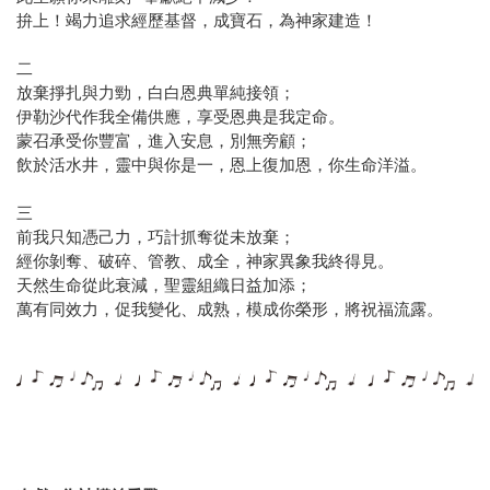
拚上！竭力追求經歷基督，成寶石，為神家建造！
二
放棄掙扎與力勁，白白恩典單純接領；
伊勒沙代作我全備供應，享受恩典是我定命。
蒙召承受你豐富，進入安息，別無旁顧；
飲於活水井，靈中與你是一，恩上復加恩，你生命洋溢。
三
前我只知憑己力，巧計抓奪從未放棄；
經你剝奪、破碎、管教、成全，神家異象我終得見。
天然生命從此衰減，聖靈組織日益加添；
萬有同效力，促我變化、成熟，模成你榮形，將祝福流露。