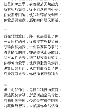
但是抓奪之手，盡都屬於天然能力；
所有智巧籌謀，從不顧念神的心意。
你愛卻來困迫，使我破碎願受剝奪；
你愛是要領我，屬地轉向屬天而活。
二
我在雅博渡口，那一夜裏遇見了你；
一直同在的神，從來沒有與我遠離。
頑強自私如我，一生強要與你爭鬥；
恩典憐憫的你，卻是要我走過隘口。
我不放你過去，纏鬥整夜直到黎明；
你卻伸出愛手，使我勇壯變為瘸行。
終於日頭升起，我面對面看見了你；
終於渡口過去，你已徹底衰頹我力。
三
求主向我伸手，每日引我行過渡口；
經過毘努伊勒，所是所能全為你捨。
前我抓奪拚搏，今願倒空被你剝奪；
前我機巧智謀，今願讓你全然佔有。