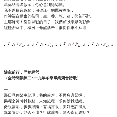
藉你話高峰啟示，你心意我得認識。
我不以福音為恥，用你託付的屬靈恩賜，
作神福音勤奮的祭司，生、養、教、建，勞苦不辭。
主耶穌阿！當你爭戰的日子，我們願以奉獻為彩飾，
經歷密室中、樓房上儆醒禱告，催促你來不延遲。
隨主前行，同祂經營
（全時間訓練二○一九年冬季畢業聚會詩歌）
一
那日見你榮中顯現，我的前途，不再焦慮緊握；
榮耀之神將我數點，未知旅程，求你禁我退縮。
儆視雲彩，步步跟隨；有福盲眼，美好應許得見。
異象管治，能否不違？行此曠野，能否直到終點？