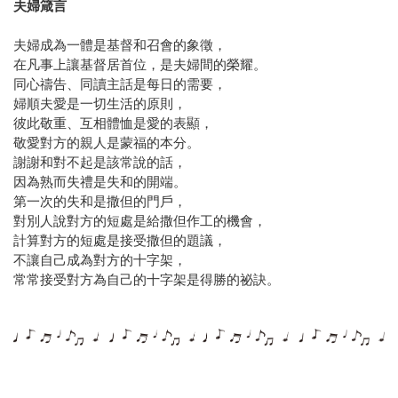
夫婦箴言
夫婦成為一體是基督和召會的象徵，
在凡事上讓基督居首位，是夫婦間的榮耀。
同心禱告、同讀主話是每日的需要，
婦順夫愛是一切生活的原則，
彼此敬重、互相體恤是愛的表顯，
敬愛對方的親人是蒙福的本分。
謝謝和對不起是該常說的話，
因為熟而失禮是失和的開端。
第一次的失和是撒但的門戶，
對別人說對方的短處是給撒但作工的機會，
計算對方的短處是接受撒但的題議，
不讓自己成為對方的十字架，
常常接受對方為自己的十字架是得勝的祕訣。