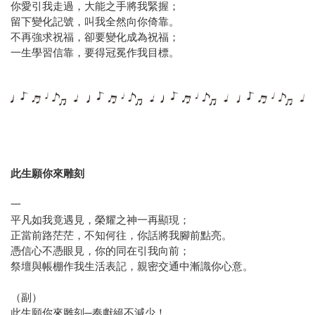
你愛引我走過，大能之手將我緊握；
留下變化記號，叫我全然向你倚靠。
不再強求祝福，卻要變化成為祝福；
一生學習信靠，要得冠冕作我目標。
此生願你來雕刻
一
平凡如我竟遇見，榮耀之神一再顯現；
正當前路茫茫，不知何往，你話將我腳前點亮。
憑信心不憑眼見，你的同在引我向前；
祭壇與帳棚作我生活表記，親密交通中漸識你心意。
（副）
此生願你來雕刻─奉獻絕不減少！