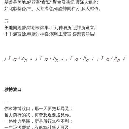
基督是美地,經營產“實際”:聚會展基督,豐滿人稱奇;
如此獻基督,神、人都滿意;確證神同在,引多人歸依。
五
美地同經營,節期來聚集:上到神居所,照神所選立;
手中滿富餘,奉獻討神喜;喫喝主豐富,喜樂真洋溢!
雅博渡口
一
你來雅博渡口，那一天要把我尋覓；
奮力前行的我，何曾想過要遇見你。
一路較力爭勝，所是所行無往不利；
一生汲汲營營，謀略算計無人可及。