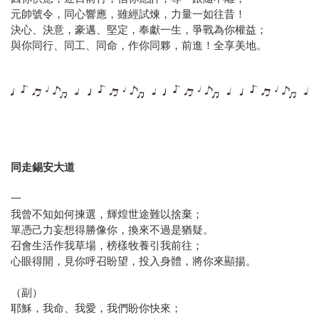
元帥號令，同心響應，雖經試煉，力量一如往昔！
決心、決意，豪邁、堅定，奉獻一生，爭戰為你權益；
與你同行、同工、同命，作你同夥，前進！全享美地。
同走錫安大道
一
我曾不知如何揀選，輝煌世途難以捨棄；
單憑己力妄想得勝像你，換來不過是猶疑。
召會生活作我草場，榜樣牧養引我前往；
心眼得開，見你呼召盼望，投入身體，將你來顯揚。
（副）
耶穌，我命、我愛，我們盼你快來；