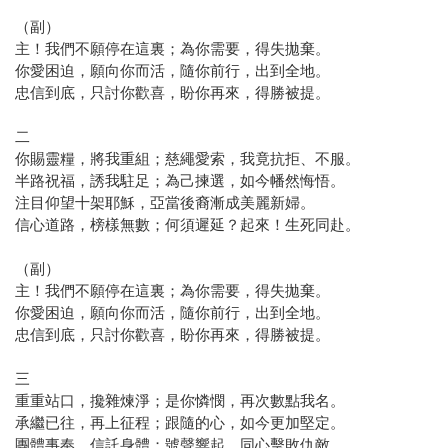
（副）
主！我們不願停在這裏；為你需要，得失拋棄。
你愛困迫，願向你而活，隨你前行，出到全地。
忠信到底，只討你歡喜，盼你再來，得勝被提。
二
你賜靈糧，將我重組；慈繩愛索，我竟抗拒、不服。
半路祝福，誘我駐足；為己揀選，如今幡然悔悟。
注目仰望十架耶穌，亞當後裔漸成美麗新婦。
信心道路，榜樣無數；何須遲延？起來！生死同赴。
（副）
主！我們不願停在這裏；為你需要，得失拋棄。
你愛困迫，願向你而活，隨你前行，出到全地。
忠信到底，只討你歡喜，盼你再來，得勝被提。
三
重重站口，攙雜煉淨；是你憐憫，再次數點我名。
承繼已往，再上征程；跟隨的心，如今更加堅定。
團體事奉，信託身體；號聲響起，同心擊敗仇敵。