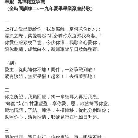
奉獻─為神權益爭戰
（全時間訓練二○一九年夏季畢業聚會詩歌）
一
上好之愛已獻給你，我竟偏離，奈何惹你妒忌；
漂流之際，柔聲響起:“我必聘你永遠歸我為妻。”
你愛征服頑梗己意，今伏你懷，我願全心愛你，
讓你刺繡，成我白衣，新婦軍隊早日妝飾整齊。
（副）
愛主，從此隨你不離！同伴，一路爭戰到底！
縱有險阻，無所畏懼！起來！上去得著那地！
二
你之所望，我願回應，獨一拿細耳人再活我裏。
“蜂蜜”“奶油”甘甜豐盈，享你愛、恩，欣然揀選你意。
屬地情誼，了結、煉淨，主權轉移，從此分別歸你；
返照你心，活你性情，耶穌見證在地如日升起。
三
因你供應，逐日前行，信你應許，專一跟隨不離；