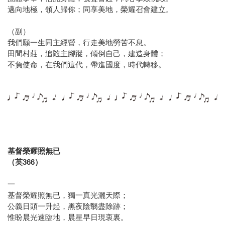
邁向地極，領人歸你；同享美地，榮耀召會建立。
（副）
我們願一生同主經營，行走美地勞苦不息。
田間村莊，追隨主腳蹤，傾倒自己，建造身體；
不負使命，在我們這代，帶進國度，時代轉移。
基督榮耀照無已
（英366）
一
基督榮耀照無已，獨一真光灑天際；
公義日頭一升起，黑夜陰翳盡除跡；
惟盼晨光速臨地，晨星早日現衷裏。