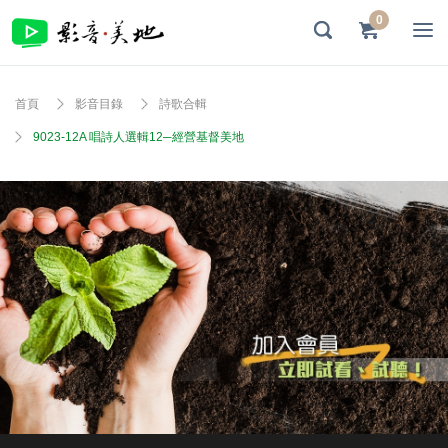
0
首頁
影音目錄
詩歌合輯
9023-12A 唱詩人選輯12─經營基督美地