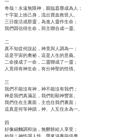
一
奇哉！永遠無限神，親臨囂塵成為人；
十字架上捨己身，流出寶血救世人。
三日復活成那靈，為進人靈作生命；
我們因信得生命，與主聯合成一靈。
二
真不知從何說起，神竟與人調為一；
這是宇宙的奧祕，這是人生的意義。
二命接成了一命，二靈聯成了一靈；
人竟得有神生命，有分神聖的性情。
三
我們不能沒有神，神不能沒有我們；
神是我們真滿足，我們彰顯神豐富。
我們住在主裏面，主也住我們裏面；
這真是何等神蹟，神、人互住永為一。
四
好像細麵調和油，無酵餅給人享受；
妙哉！神性調人性，帶來滋養與供應。