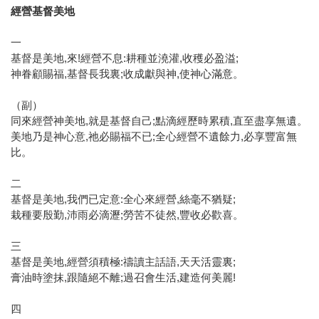
經營基督美地
一
基督是美地,來!經營不息:耕種並澆灌,收穫必盈溢;
神眷顧賜福,基督長我裏;收成獻與神,使神心滿意。
（副）
同來經營神美地,就是基督自己;點滴經歷時累積,直至盡享無遺。
美地乃是神心意,祂必賜福不已;全心經營不遺餘力,必享豐富無
比。
二
基督是美地,我們已定意:全心來經營,絲毫不猶疑;
栽種要殷勤,沛雨必滴瀝;勞苦不徒然,豐收必歡喜。
三
基督是美地,經營須積極:禱讀主話語,天天活靈裏;
膏油時塗抹,跟隨絕不離;過召會生活,建造何美麗!
四