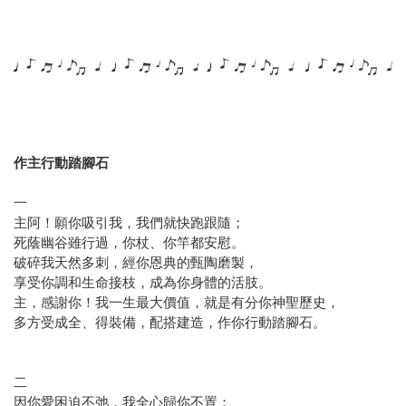
作主行動踏腳石
一
主阿！願你吸引我，我們就快跑跟隨；
死蔭幽谷雖行過，你杖、你竿都安慰。
破碎我天然多刺，經你恩典的甄陶磨製，
享受你調和生命接枝，成為你身體的活肢。
主，感謝你！我一生最大價值，就是有分你神聖歷史，
多方受成全、得裝備，配搭建造，作你行動踏腳石。
二
因你愛困迫不弛，我全心歸你不置；