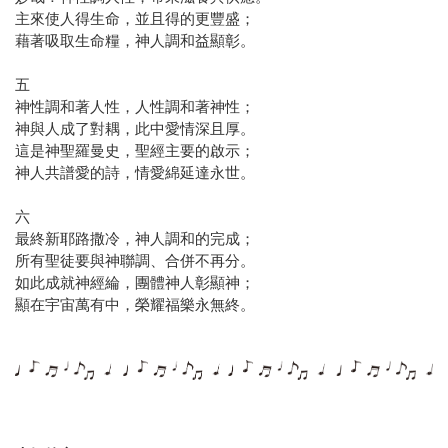
主來使人得生命，並且得的更豐盛；
藉著吸取生命糧，神人調和益顯彰。
五
神性調和著人性，人性調和著神性；
神與人成了對耦，此中愛情深且厚。
這是神聖羅曼史，聖經主要的啟示；
神人共譜愛的詩，情愛綿延達永世。
六
最終新耶路撒冷，神人調和的完成；
所有聖徒要與神聯調、合併不再分。
如此成就神經綸，團體神人彰顯神；
顯在宇宙萬有中，榮耀福樂永無終。