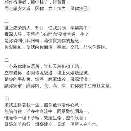
願作得勝者，殿中柱子，得賞賚；
同走錫安大道，因你，力上加力，屬你無已！
二
世上虛榮誘人、奪目，使我沉溺、享樂其中；
夜深人靜，不禁捫心自問:豈要虛空過一生？
是你憐憫引我回轉，藉信質實你的超絕；
你愛困迫，使我向你而活，奉獻、交託，只求你喜悅。
三
一心為你建造居所，豈知天然仍須了結；
立志愛你，卻因環境後退，壇上火焰幾熄滅。
是你的手剝奪、煉淨，經流淚谷，泉源湧溢；
讓你安家，識你闊、長、高、深，在你愛中生根且立基。
四
求我主得著我一生，照你啟示活你心意；
無論何往，活在生命流中，同眾聖徒調為一。
惟願作一埋下子粒，繁殖生命，照你欣喜；
緊隨羔羊前行，燈臺建立，見證一個新人在全地。