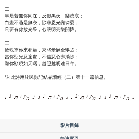
二
早晨若無你同在，反似黑夜，樂成哀；
白晝不過是無奈，除非恩光顯憐愛；
只要有你放光采，心眼明亮樂開懷。
三
疲魂需你來眷顧，來將憂悒全驅逐；
當你聖光及遍處，不信惡心盡消除；
願你顯現如天曙，越照越明達日午。
註:此詩用於民數記結晶讀經（二）第十一篇信息。
影片目錄
快速索引