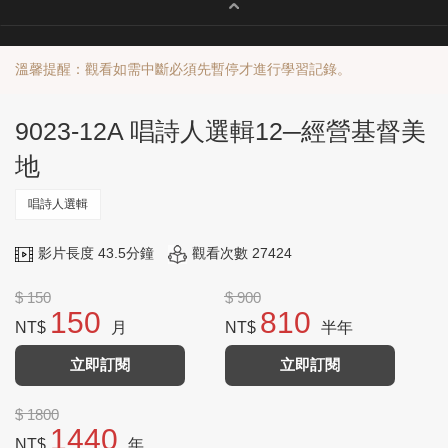
溫馨提醒：觀看如需中斷必須先暫停才進行學習記錄。
9023-12A 唱詩人選輯12─經營基督美
地
唱詩人選輯
影片長度 43.5分鐘
觀看次數 27424
$ 150
$ 900
150
810
NT$
月
NT$
半年
立即訂閱
立即訂閱
$ 1800
1440
NT$
年